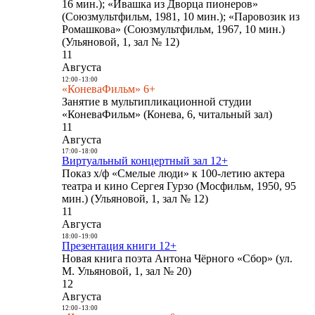
16 мин.); «Ивашка из Дворца пионеров»
(Союзмультфильм, 1981, 10 мин.); «Паровозик из
Ромашкова» (Союзмультфильм, 1967, 10 мин.)
(Ульяновой, 1, зал № 12)
11
Августа
12:00
-
13:00
«КоневаФильм» 6+
Занятие в мультипликационной студии
«КоневаФильм» (Конева, 6, читальный зал)
11
Августа
17:00
-
18:00
Виртуальный концертный зал 12+
Показ х/ф «Смелые люди» к 100-летию актера
театра и кино Сергея Гурзо (Мосфильм, 1950, 95
мин.) (Ульяновой, 1, зал № 12)
11
Августа
18:00
-
19:00
Презентация книги 12+
Новая книга поэта Антона Чёрного «Сбор» (ул.
М. Ульяновой, 1, зал № 20)
12
Августа
12:00
-
13:00