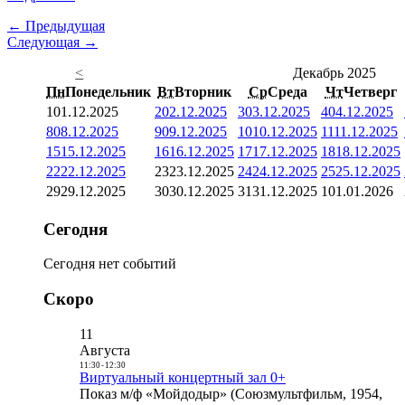
← Предыдущая
Следующая →
<
Декабрь 2025
Пн
Понедельник
Вт
Вторник
Ср
Среда
Чт
Четверг
1
01.12.2025
2
02.12.2025
3
03.12.2025
4
04.12.2025
8
08.12.2025
9
09.12.2025
10
10.12.2025
11
11.12.2025
15
15.12.2025
16
16.12.2025
17
17.12.2025
18
18.12.2025
22
22.12.2025
23
23.12.2025
24
24.12.2025
25
25.12.2025
29
29.12.2025
30
30.12.2025
31
31.12.2025
1
01.01.2026
Сегодня
Сегодня нет событий
Скоро
11
Августа
11:30
-
12:30
Виртуальный концертный зал 0+
Показ м/ф «Мойдодыр» (Союзмультфильм, 1954,