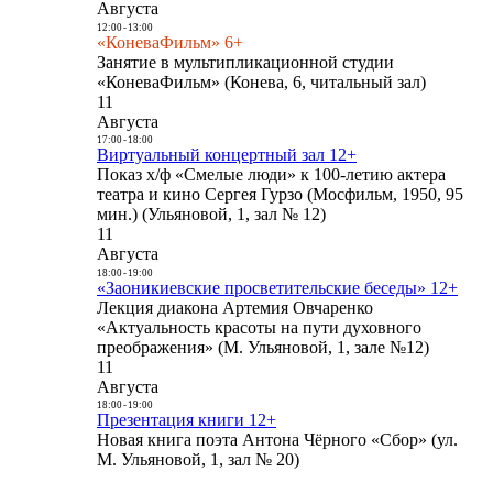
Августа
12:00
-
13:00
«КоневаФильм» 6+
Занятие в мультипликационной студии
«КоневаФильм» (Конева, 6, читальный зал)
11
Августа
17:00
-
18:00
Виртуальный концертный зал 12+
Показ х/ф «Смелые люди» к 100-летию актера
театра и кино Сергея Гурзо (Мосфильм, 1950, 95
мин.) (Ульяновой, 1, зал № 12)
11
Августа
18:00
-
19:00
«Заоникиевские просветительские беседы» 12+
Лекция диакона Артемия Овчаренко
«Актуальность красоты на пути духовного
преображения» (М. Ульяновой, 1, зале №12)
11
Августа
18:00
-
19:00
Презентация книги 12+
Новая книга поэта Антона Чёрного «Сбор» (ул.
М. Ульяновой, 1, зал № 20)