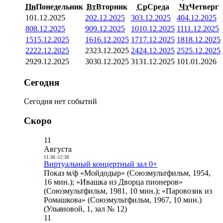
Пн
Понедельник
Вт
Вторник
Ср
Среда
Чт
Четверг
1
01.12.2025
2
02.12.2025
3
03.12.2025
4
04.12.2025
8
08.12.2025
9
09.12.2025
10
10.12.2025
11
11.12.2025
15
15.12.2025
16
16.12.2025
17
17.12.2025
18
18.12.2025
22
22.12.2025
23
23.12.2025
24
24.12.2025
25
25.12.2025
29
29.12.2025
30
30.12.2025
31
31.12.2025
1
01.01.2026
Сегодня
Сегодня нет событий
Скоро
11
Августа
11:30
-
12:30
Виртуальный концертный зал 0+
Показ м/ф «Мойдодыр» (Союзмультфильм, 1954,
16 мин.); «Ивашка из Дворца пионеров»
(Союзмультфильм, 1981, 10 мин.); «Паровозик из
Ромашкова» (Союзмультфильм, 1967, 10 мин.)
(Ульяновой, 1, зал № 12)
11