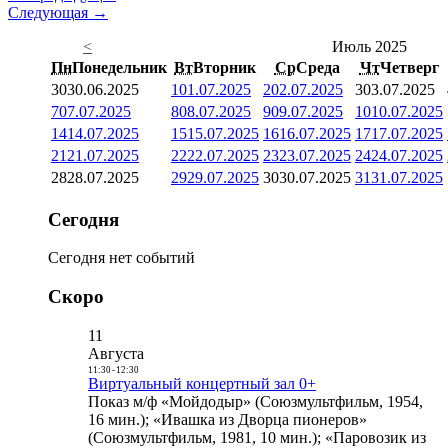
Следующая →
<
Июль 2025
Пн
Понедельник
Вт
Вторник
Ср
Среда
Чт
Четверг
30
30.06.2025
1
01.07.2025
2
02.07.2025
3
03.07.2025
7
07.07.2025
8
08.07.2025
9
09.07.2025
10
10.07.2025
14
14.07.2025
15
15.07.2025
16
16.07.2025
17
17.07.2025
21
21.07.2025
22
22.07.2025
23
23.07.2025
24
24.07.2025
28
28.07.2025
29
29.07.2025
30
30.07.2025
31
31.07.2025
Сегодня
Сегодня нет событий
Скоро
11
Августа
11:30
-
12:30
Виртуальный концертный зал 0+
Показ м/ф «Мойдодыр» (Союзмультфильм, 1954,
16 мин.); «Ивашка из Дворца пионеров»
(Союзмультфильм, 1981, 10 мин.); «Паровозик из