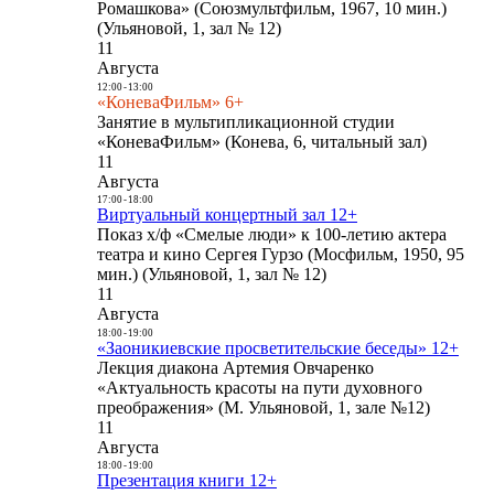
Ромашкова» (Союзмультфильм, 1967, 10 мин.)
(Ульяновой, 1, зал № 12)
11
Августа
12:00
-
13:00
«КоневаФильм» 6+
Занятие в мультипликационной студии
«КоневаФильм» (Конева, 6, читальный зал)
11
Августа
17:00
-
18:00
Виртуальный концертный зал 12+
Показ х/ф «Смелые люди» к 100-летию актера
театра и кино Сергея Гурзо (Мосфильм, 1950, 95
мин.) (Ульяновой, 1, зал № 12)
11
Августа
18:00
-
19:00
«Заоникиевские просветительские беседы» 12+
Лекция диакона Артемия Овчаренко
«Актуальность красоты на пути духовного
преображения» (М. Ульяновой, 1, зале №12)
11
Августа
18:00
-
19:00
Презентация книги 12+