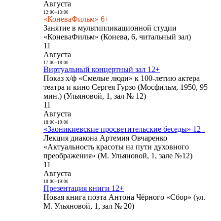
Августа
12:00
-
13:00
«КоневаФильм» 6+
Занятие в мультипликационной студии
«КоневаФильм» (Конева, 6, читальный зал)
11
Августа
17:00
-
18:00
Виртуальный концертный зал 12+
Показ х/ф «Смелые люди» к 100-летию актера
театра и кино Сергея Гурзо (Мосфильм, 1950, 95
мин.) (Ульяновой, 1, зал № 12)
11
Августа
18:00
-
19:00
«Заоникиевские просветительские беседы» 12+
Лекция диакона Артемия Овчаренко
«Актуальность красоты на пути духовного
преображения» (М. Ульяновой, 1, зале №12)
11
Августа
18:00
-
19:00
Презентация книги 12+
Новая книга поэта Антона Чёрного «Сбор» (ул.
М. Ульяновой, 1, зал № 20)