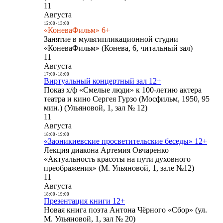
11
Августа
12:00
-
13:00
«КоневаФильм» 6+
Занятие в мультипликационной студии
«КоневаФильм» (Конева, 6, читальный зал)
11
Августа
17:00
-
18:00
Виртуальный концертный зал 12+
Показ х/ф «Смелые люди» к 100-летию актера
театра и кино Сергея Гурзо (Мосфильм, 1950, 95
мин.) (Ульяновой, 1, зал № 12)
11
Августа
18:00
-
19:00
«Заоникиевские просветительские беседы» 12+
Лекция диакона Артемия Овчаренко
«Актуальность красоты на пути духовного
преображения» (М. Ульяновой, 1, зале №12)
11
Августа
18:00
-
19:00
Презентация книги 12+
Новая книга поэта Антона Чёрного «Сбор» (ул.
М. Ульяновой, 1, зал № 20)