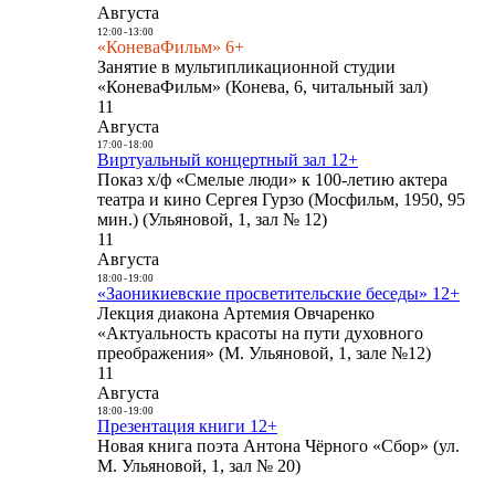
Августа
12:00
-
13:00
«КоневаФильм» 6+
Занятие в мультипликационной студии
«КоневаФильм» (Конева, 6, читальный зал)
11
Августа
17:00
-
18:00
Виртуальный концертный зал 12+
Показ х/ф «Смелые люди» к 100-летию актера
театра и кино Сергея Гурзо (Мосфильм, 1950, 95
мин.) (Ульяновой, 1, зал № 12)
11
Августа
18:00
-
19:00
«Заоникиевские просветительские беседы» 12+
Лекция диакона Артемия Овчаренко
«Актуальность красоты на пути духовного
преображения» (М. Ульяновой, 1, зале №12)
11
Августа
18:00
-
19:00
Презентация книги 12+
Новая книга поэта Антона Чёрного «Сбор» (ул.
М. Ульяновой, 1, зал № 20)