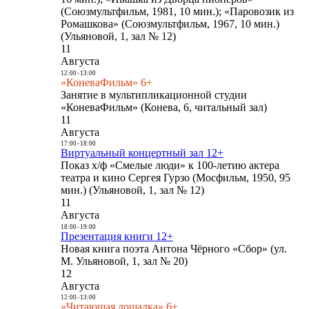
(Союзмультфильм, 1981, 10 мин.); «Паровозик из
Ромашкова» (Союзмультфильм, 1967, 10 мин.)
(Ульяновой, 1, зал № 12)
11
Августа
12:00
-
13:00
«КоневаФильм» 6+
Занятие в мультипликационной студии
«КоневаФильм» (Конева, 6, читальный зал)
11
Августа
17:00
-
18:00
Виртуальный концертный зал 12+
Показ х/ф «Смелые люди» к 100-летию актера
театра и кино Сергея Гурзо (Мосфильм, 1950, 95
мин.) (Ульяновой, 1, зал № 12)
11
Августа
18:00
-
19:00
Презентация книги 12+
Новая книга поэта Антона Чёрного «Сбор» (ул.
М. Ульяновой, 1, зал № 20)
12
Августа
12:00
-
13:00
«Читающая лошадка» 6+