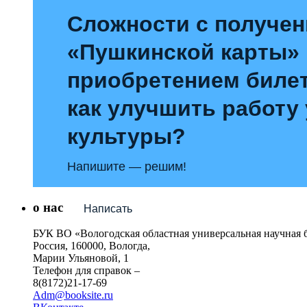
Сложности с получе
«Пушкинской карты»
приобретением билет
как улучшить работу
культуры?
Напишите — решим!
о нас
Написать
БУК ВО «Вологодская областная универсальная научная 
Россия, 160000, Вологда,
Марии Ульяновой, 1
Телефон для справок –
8(8172)21-17-69
Adm@booksite.ru