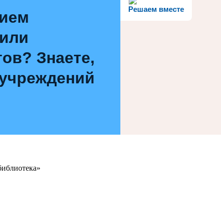
Решаем вместе
нием
 или
ов? Знаете,
 учреждений
библиотека»