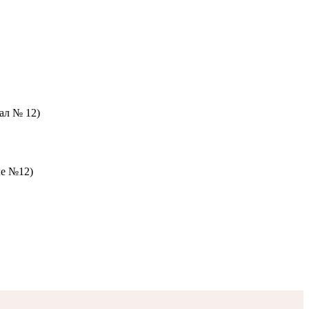
зал № 12)
ле №12)