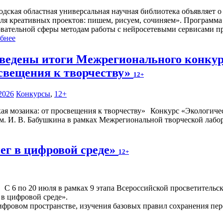
одская областная универсальная научная библиотека объявляет 
ля креативных проектов: пишем, рисуем, сочиняем». Программа 
овательной сферы методам работы с нейросетевыми сервисами п
бнее
ведены итоги Межрегионального конкурс
свещения к творчеству»
12+
2026
Конкурсы
,
12+
Конкурс «Экологичес
. И. В. Бабушкина в рамках Межрегиональной творческой лабор
ег в цифровой среде»
12+
С 6 по 20 июля в рамках 9 этапа Всероссийской просветител
 в цифровой среде».
фровом пространстве, изучения базовых правил сохранения перс