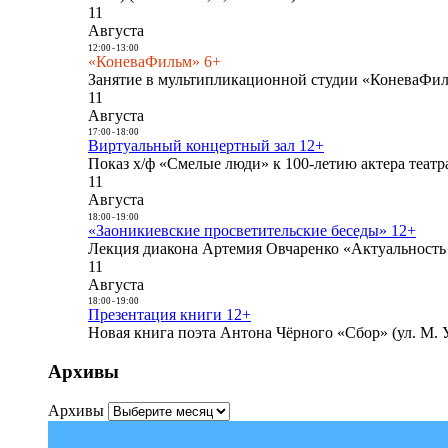
11
Августа
12:00
-
13:00
«КоневаФильм» 6+
Занятие в мультипликационной студии «КоневаФиль
11
Августа
17:00
-
18:00
Виртуальный концертный зал 12+
Показ х/ф «Смелые люди» к 100-летию актера театра
11
Августа
18:00
-
19:00
«Заоникиевские просветительские беседы» 12+
Лекция диакона Артемия Овчаренко «Актуальность 
11
Августа
18:00
-
19:00
Презентация книги 12+
Новая книга поэта Антона Чёрного «Сбор» (ул. М. У
Архивы
Архивы