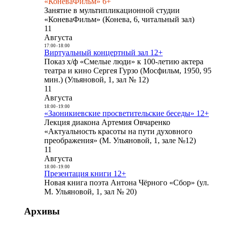
«КоневаФильм» 6+
Занятие в мультипликационной студии
«КоневаФильм» (Конева, 6, читальный зал)
11
Августа
17:00
-
18:00
Виртуальный концертный зал 12+
Показ х/ф «Смелые люди» к 100-летию актера
театра и кино Сергея Гурзо (Мосфильм, 1950, 95
мин.) (Ульяновой, 1, зал № 12)
11
Августа
18:00
-
19:00
«Заоникиевские просветительские беседы» 12+
Лекция диакона Артемия Овчаренко
«Актуальность красоты на пути духовного
преображения» (М. Ульяновой, 1, зале №12)
11
Августа
18:00
-
19:00
Презентация книги 12+
Новая книга поэта Антона Чёрного «Сбор» (ул.
М. Ульяновой, 1, зал № 20)
Архивы