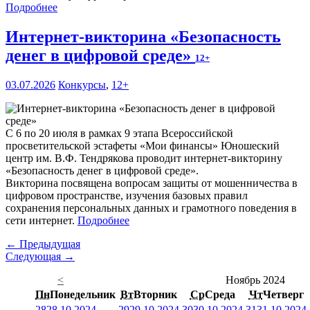
Подробнее
Интернет-викторина «Безопасность
денег в цифровой среде»
12+
03.07.2026
Конкурсы
,
12+
С 6 по 20 июля в рамках 9 этапа Всероссийской
просветительской эстафеты «Мои финансы» Юношеский
центр им. В.Ф. Тендрякова проводит интернет-викторину
«Безопасность денег в цифровой среде».
Викторина посвящена вопросам защиты от мошенничества в
цифровом пространстве, изучения базовых правил
сохранения персональных данных и грамотного поведения в
сети интернет.
Подробнее
← Предыдущая
Следующая →
<
Ноябрь 2024
Пн
Понедельник
Вт
Вторник
Ср
Среда
Чт
Четверг
28
28.10.2024
29
29.10.2024
30
30.10.2024
31
31.10.2024