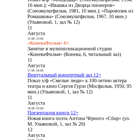
16 мин.); «Ивашка из Дворца пионеров»
(Союзмультфильм, 1981, 10 мин.); «Паровозик из
Ромашкова» (Союзмультфильм, 1967, 10 мин.)
(Ульяновой, 1, зал № 12)
11
Августа
12:00
-
13:00
«КоневаФильм» 6+
Занятие в мультипликационной студии
«КоневаФильм» (Конева, 6, читальный зал)
11
Августа
17:00
-
18:00
Виртуальный концертный зал 12+
Показ х/ф «Смелые люди» к 100-летию актера
театра и кино Сергея Гурзо (Мосфильм, 1950, 95
мин.) (Ульяновой, 1, зал № 12)
11
Августа
18:00
-
19:00
Презентация книги 12+
Новая книга поэта Антона Чёрного «Сбор» (ул.
М. Ульяновой, 1, зал № 20)
12
Августа