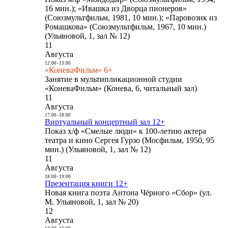
16 мин.); «Ивашка из Дворца пионеров»
(Союзмультфильм, 1981, 10 мин.); «Паровозик из
Ромашкова» (Союзмультфильм, 1967, 10 мин.)
(Ульяновой, 1, зал № 12)
11
Августа
12:00
-
13:00
«КоневаФильм» 6+
Занятие в мультипликационной студии
«КоневаФильм» (Конева, 6, читальный зал)
11
Августа
17:00
-
18:00
Виртуальный концертный зал 12+
Показ х/ф «Смелые люди» к 100-летию актера
театра и кино Сергея Гурзо (Мосфильм, 1950, 95
мин.) (Ульяновой, 1, зал № 12)
11
Августа
18:00
-
19:00
Презентация книги 12+
Новая книга поэта Антона Чёрного «Сбор» (ул.
М. Ульяновой, 1, зал № 20)
12
Августа