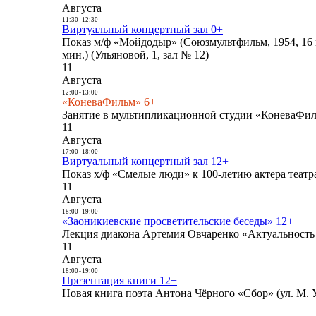
Августа
11:30
-
12:30
Виртуальный концертный зал 0+
Показ м/ф «Мойдодыр» (Союзмультфильм, 1954, 16 
мин.) (Ульяновой, 1, зал № 12)
11
Августа
12:00
-
13:00
«КоневаФильм» 6+
Занятие в мультипликационной студии «КоневаФиль
11
Августа
17:00
-
18:00
Виртуальный концертный зал 12+
Показ х/ф «Смелые люди» к 100-летию актера театра
11
Августа
18:00
-
19:00
«Заоникиевские просветительские беседы» 12+
Лекция диакона Артемия Овчаренко «Актуальность 
11
Августа
18:00
-
19:00
Презентация книги 12+
Новая книга поэта Антона Чёрного «Сбор» (ул. М. У