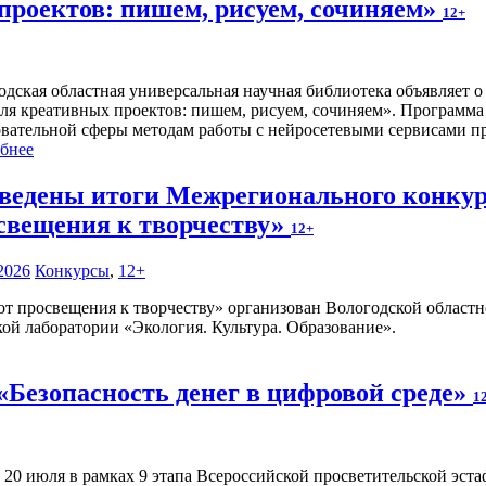
проектов: пишем, рисуем, сочиняем»
12+
одская областная универсальная научная библиотека объявляет 
ля креативных проектов: пишем, рисуем, сочиняем». Программа 
овательной сферы методам работы с нейросетевыми сервисами п
бнее
ведены итоги Межрегионального конкурс
свещения к творчеству»
12+
2026
Конкурсы
,
12+
от просвещения к творчеству» организован Вологодской областн
ой лаборатории «Экология. Культура. Образование».
«Безопасность денег в цифровой среде»
1
о 20 июля в рамках 9 этапа Всероссийской просветительской э