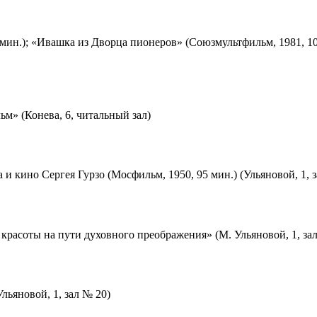
мин.); «Ивашка из Дворца пионеров» (Союзмультфильм, 1981, 10
м» (Конева, 6, читальный зал)
 и кино Сергея Гурзо (Мосфильм, 1950, 95 мин.) (Ульяновой, 1, 
красоты на пути духовного преображения» (М. Ульяновой, 1, за
льяновой, 1, зал № 20)