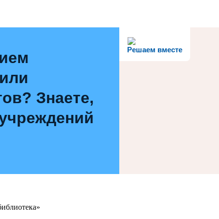
Решаем вместе
нием
 или
ов? Знаете,
 учреждений
библиотека»