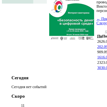
прово
Викто
персо
← Пр
След
Пн
По
26
26.
2
02.0
9
09.0
16
16.
23
23.
30
30.
Сегодня
Сегодня нет событий
Скоро
11