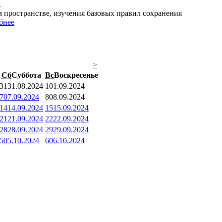
.
пространстве, изучения базовых правил сохранения
бнее
>
Сб
Суббота
Вс
Воскресенье
31
31.08.2024
1
01.09.2024
7
07.09.2024
8
08.09.2024
14
14.09.2024
15
15.09.2024
21
21.09.2024
22
22.09.2024
28
28.09.2024
29
29.09.2024
5
05.10.2024
6
06.10.2024