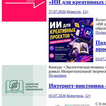
«ИИ для креативных 
27.07.2026
Новости
,
12+
Волог
«ИИ д
образ
Подро
Под
про
03.07.
Конкурс «Экологическая мозаика: 
рамках Межрегиональной творческ
Подробнее
Интернет-викторина 
03.07.2026
Конкурсы
,
12+
С 6 п