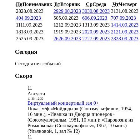
Пн
Понедельник
Вт
Вторник
Ср
Среда
Чт
Четверг
28
28.08.2023
29
29.08.2023
30
30.08.2023
31
31.08.2023
4
04.09.2023
5
05.09.2023
6
06.09.2023
7
07.09.2023
11
11.09.2023
12
12.09.2023
13
13.09.2023
14
14.09.2023
18
18.09.2023
19
19.09.2023
20
20.09.2023
21
21.09.2023
25
25.09.2023
26
26.09.2023
27
27.09.2023
28
28.09.2023
Сегодня
Сегодня нет событий
Скоро
11
Августа
11:30
-
12:30
Виртуальный концертный зал 0+
Показ м/ф «Мойдодыр» (Союзмультфильм, 1954,
16 мин.); «Ивашка из Дворца пионеров»
(Союзмультфильм, 1981, 10 мин.); «Паровозик из
Ромашкова» (Союзмультфильм, 1967, 10 мин.)
(Ульяновой, 1, зал № 12)
11