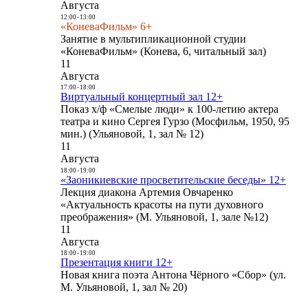
Августа
12:00
-
13:00
«КоневаФильм» 6+
Занятие в мультипликационной студии
«КоневаФильм» (Конева, 6, читальный зал)
11
Августа
17:00
-
18:00
Виртуальный концертный зал 12+
Показ х/ф «Смелые люди» к 100-летию актера
театра и кино Сергея Гурзо (Мосфильм, 1950, 95
мин.) (Ульяновой, 1, зал № 12)
11
Августа
18:00
-
19:00
«Заоникиевские просветительские беседы» 12+
Лекция диакона Артемия Овчаренко
«Актуальность красоты на пути духовного
преображения» (М. Ульяновой, 1, зале №12)
11
Августа
18:00
-
19:00
Презентация книги 12+
Новая книга поэта Антона Чёрного «Сбор» (ул.
М. Ульяновой, 1, зал № 20)