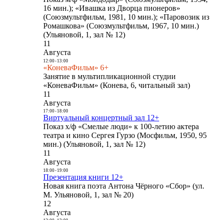
16 мин.); «Ивашка из Дворца пионеров»
(Союзмультфильм, 1981, 10 мин.); «Паровозик из
Ромашкова» (Союзмультфильм, 1967, 10 мин.)
(Ульяновой, 1, зал № 12)
11
Августа
12:00
-
13:00
«КоневаФильм» 6+
Занятие в мультипликационной студии
«КоневаФильм» (Конева, 6, читальный зал)
11
Августа
17:00
-
18:00
Виртуальный концертный зал 12+
Показ х/ф «Смелые люди» к 100-летию актера
театра и кино Сергея Гурзо (Мосфильм, 1950, 95
мин.) (Ульяновой, 1, зал № 12)
11
Августа
18:00
-
19:00
Презентация книги 12+
Новая книга поэта Антона Чёрного «Сбор» (ул.
М. Ульяновой, 1, зал № 20)
12
Августа