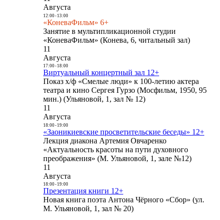
Августа
12:00
-
13:00
«КоневаФильм» 6+
Занятие в мультипликационной студии
«КоневаФильм» (Конева, 6, читальный зал)
11
Августа
17:00
-
18:00
Виртуальный концертный зал 12+
Показ х/ф «Смелые люди» к 100-летию актера
театра и кино Сергея Гурзо (Мосфильм, 1950, 95
мин.) (Ульяновой, 1, зал № 12)
11
Августа
18:00
-
19:00
«Заоникиевские просветительские беседы» 12+
Лекция диакона Артемия Овчаренко
«Актуальность красоты на пути духовного
преображения» (М. Ульяновой, 1, зале №12)
11
Августа
18:00
-
19:00
Презентация книги 12+
Новая книга поэта Антона Чёрного «Сбор» (ул.
М. Ульяновой, 1, зал № 20)