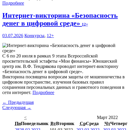
Подробнее
Интернет-викторина «Безопасность
денег в цифровой среде»
12+
03.07.2026
Конкурсы
,
12+
С 6 по 20 июля в рамках 9 этапа Всероссийской
просветительской эстафеты «Мои финансы» Юношеский
центр им. В.Ф. Тендрякова проводит интернет-викторину
«Безопасность денег в цифровой среде».
Викторина посвящена вопросам защиты от мошенничества в
цифровом пространстве, изучения базовых правил
сохранения персональных данных и грамотного поведения в
сети интернет.
Подробнее
← Предыдущая
Следующая →
<
Март 2022
Пн
Понедельник
Вт
Вторник
Ср
Среда
Чт
Четверг
28
28.02.2022
1
01.03.2022
2
02.03.2022
3
03.03.2022