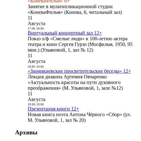
«КоневаФильм» 6+
Занятие в мультипликационной студии
«КоневаФильм» (Конева, 6, читальный зал)
11
Августа
17:00
-
18:00
Виртуальный концертный зал 12+
Показ х/ф «Смелые люди» к 100-летию актера
театра и кино Сергея Гурзо (Мосфильм, 1950, 95
мин.) (Ульяновой, 1, зал № 12)
11
Августа
18:00
-
19:00
«Заоникиевские просветительские беседы» 12+
Лекция диакона Артемия Овчаренко
«Актуальность красоты на пути духовного
преображения» (М. Ульяновой, 1, зале №12)
11
Августа
18:00
-
19:00
Презентация книги 12+
Новая книга поэта Антона Чёрного «Сбор» (ул.
М. Ульяновой, 1, зал № 20)
Архивы