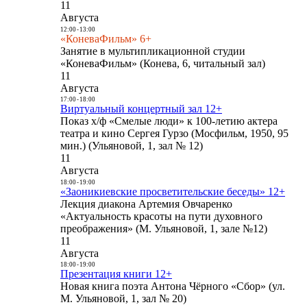
11
Августа
12:00
-
13:00
«КоневаФильм» 6+
Занятие в мультипликационной студии
«КоневаФильм» (Конева, 6, читальный зал)
11
Августа
17:00
-
18:00
Виртуальный концертный зал 12+
Показ х/ф «Смелые люди» к 100-летию актера
театра и кино Сергея Гурзо (Мосфильм, 1950, 95
мин.) (Ульяновой, 1, зал № 12)
11
Августа
18:00
-
19:00
«Заоникиевские просветительские беседы» 12+
Лекция диакона Артемия Овчаренко
«Актуальность красоты на пути духовного
преображения» (М. Ульяновой, 1, зале №12)
11
Августа
18:00
-
19:00
Презентация книги 12+
Новая книга поэта Антона Чёрного «Сбор» (ул.
М. Ульяновой, 1, зал № 20)