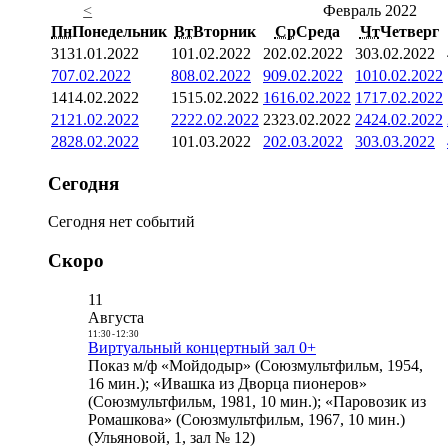
<
Февраль 2022
Пн
Понедельник
Вт
Вторник
Ср
Среда
Чт
Четверг
31
31.01.2022
1
01.02.2022
2
02.02.2022
3
03.02.2022
7
07.02.2022
8
08.02.2022
9
09.02.2022
10
10.02.2022
14
14.02.2022
15
15.02.2022
16
16.02.2022
17
17.02.2022
21
21.02.2022
22
22.02.2022
23
23.02.2022
24
24.02.2022
28
28.02.2022
1
01.03.2022
2
02.03.2022
3
03.03.2022
Сегодня
Сегодня нет событий
Скоро
11
Августа
11:30
-
12:30
Виртуальный концертный зал 0+
Показ м/ф «Мойдодыр» (Союзмультфильм, 1954,
16 мин.); «Ивашка из Дворца пионеров»
(Союзмультфильм, 1981, 10 мин.); «Паровозик из
Ромашкова» (Союзмультфильм, 1967, 10 мин.)
(Ульяновой, 1, зал № 12)