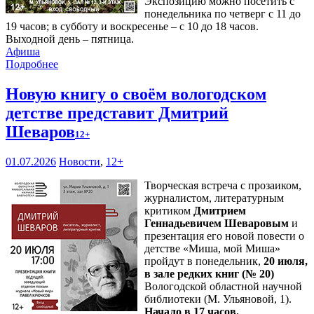
Экспозицию можно посетить с
понедельника по четверг с 11 до
19 часов; в субботу и воскресенье – с 10 до 18 часов.
Выходной день – пятница.
Афиша
Подробнее
Новую книгу о своём вологодском
детстве представит Дмитрий
Шеваров
12+
01.07.2026
Новости
,
12+
Творческая встреча с прозаиком,
журналистом, литературным
критиком
Дмитрием
Геннадьевичем Шеваровым
и
презентация его новой повести о
детстве «Миша, мой Миша»
пройдут в понедельник,
20 июля,
в зале редких книг (№ 20)
Вологодской областной научной
библиотеки (М. Ульяновой, 1).
Начало в 17 часов.