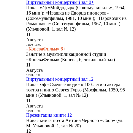
Виртуальный концертный зал 0+
Показ м/ф «Мойдодыр» (Союзмультфильм, 1954,
16 мин.); «Ивашка из Дворца пионеров»
(Союзмультфильм, 1981, 10 мин.); «Паровозик из
Ромашкова» (Союзмультфильм, 1967, 10 мин.)
(Ульяновой, 1, зал № 12)
11
Августа
12:00
-
13:00
«КоневаФильм» 6+
Занятие в мультипликационной студии
«КоневаФильм» (Конева, 6, читальный зал)
11
Августа
17:00
-
18:00
Виртуальный концертный зал 12+
Показ х/ф «Смелые люди» к 100-летию актера
театра и кино Сергея Гурзо (Мосфильм, 1950, 95
мин.) (Ульяновой, 1, зал № 12)
11
Августа
18:00
-
19:00
Презентация книги 12+
Новая книга поэта Антона Чёрного «Сбор» (ул.
М. Ульяновой, 1, зал № 20)
12