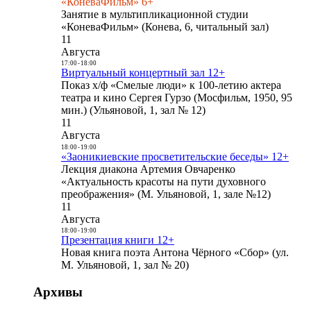
«КоневаФильм» 6+
Занятие в мультипликационной студии
«КоневаФильм» (Конева, 6, читальный зал)
11
Августа
17:00
-
18:00
Виртуальный концертный зал 12+
Показ х/ф «Смелые люди» к 100-летию актера
театра и кино Сергея Гурзо (Мосфильм, 1950, 95
мин.) (Ульяновой, 1, зал № 12)
11
Августа
18:00
-
19:00
«Заоникиевские просветительские беседы» 12+
Лекция диакона Артемия Овчаренко
«Актуальность красоты на пути духовного
преображения» (М. Ульяновой, 1, зале №12)
11
Августа
18:00
-
19:00
Презентация книги 12+
Новая книга поэта Антона Чёрного «Сбор» (ул.
М. Ульяновой, 1, зал № 20)
Архивы