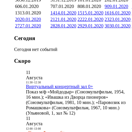
6
06.01.2020
7
07.01.2020
8
08.01.2020
9
09.01.2020
13
13.01.2020
14
14.01.2020
15
15.01.2020
16
16.01.2020
20
20.01.2020
21
21.01.2020
22
22.01.2020
23
23.01.2020
27
27.01.2020
28
28.01.2020
29
29.01.2020
30
30.01.2020
Сегодня
Сегодня нет событий
Скоро
11
Августа
11:30
-
12:30
Виртуальный концертный зал 0+
Показ м/ф «Мойдодыр» (Союзмультфильм, 1954,
16 мин.); «Ивашка из Дворца пионеров»
(Союзмультфильм, 1981, 10 мин.); «Паровозик из
Ромашкова» (Союзмультфильм, 1967, 10 мин.)
(Ульяновой, 1, зал № 12)
11
Августа
12:00
-
13:00