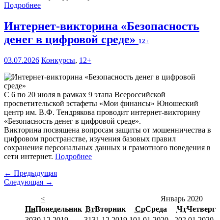
Подробнее
Интернет-викторина «Безопасность
денег в цифровой среде»
12+
03.07.2026
Конкурсы
,
12+
С 6 по 20 июля в рамках 9 этапа Всероссийской
просветительской эстафеты «Мои финансы» Юношеский
центр им. В.Ф. Тендрякова проводит интернет-викторину
«Безопасность денег в цифровой среде».
Викторина посвящена вопросам защиты от мошенничества в
цифровом пространстве, изучения базовых правил
сохранения персональных данных и грамотного поведения в
сети интернет.
Подробнее
← Предыдущая
Следующая →
<
Январь 2020
Пн
Понедельник
Вт
Вторник
Ср
Среда
Чт
Четверг
30
30.12.2019
31
31.12.2019
1
01.01.2020
2
02.01.2020