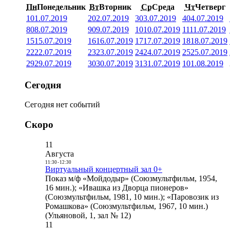
Пн
Понедельник
Вт
Вторник
Ср
Среда
Чт
Четверг
1
01.07.2019
2
02.07.2019
3
03.07.2019
4
04.07.2019
8
08.07.2019
9
09.07.2019
10
10.07.2019
11
11.07.2019
15
15.07.2019
16
16.07.2019
17
17.07.2019
18
18.07.2019
22
22.07.2019
23
23.07.2019
24
24.07.2019
25
25.07.2019
29
29.07.2019
30
30.07.2019
31
31.07.2019
1
01.08.2019
Сегодня
Сегодня нет событий
Скоро
11
Августа
11:30
-
12:30
Виртуальный концертный зал 0+
Показ м/ф «Мойдодыр» (Союзмультфильм, 1954,
16 мин.); «Ивашка из Дворца пионеров»
(Союзмультфильм, 1981, 10 мин.); «Паровозик из
Ромашкова» (Союзмультфильм, 1967, 10 мин.)
(Ульяновой, 1, зал № 12)
11