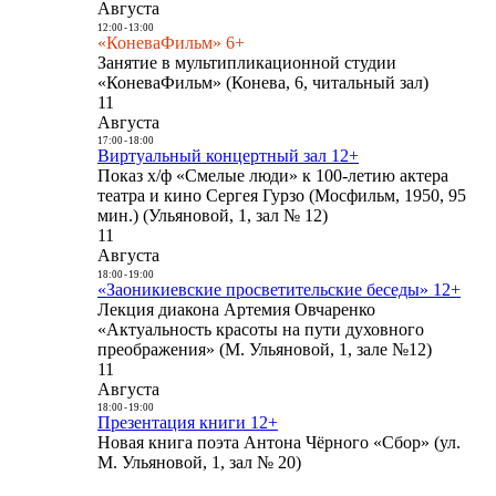
Августа
12:00
-
13:00
«КоневаФильм» 6+
Занятие в мультипликационной студии
«КоневаФильм» (Конева, 6, читальный зал)
11
Августа
17:00
-
18:00
Виртуальный концертный зал 12+
Показ х/ф «Смелые люди» к 100-летию актера
театра и кино Сергея Гурзо (Мосфильм, 1950, 95
мин.) (Ульяновой, 1, зал № 12)
11
Августа
18:00
-
19:00
«Заоникиевские просветительские беседы» 12+
Лекция диакона Артемия Овчаренко
«Актуальность красоты на пути духовного
преображения» (М. Ульяновой, 1, зале №12)
11
Августа
18:00
-
19:00
Презентация книги 12+
Новая книга поэта Антона Чёрного «Сбор» (ул.
М. Ульяновой, 1, зал № 20)