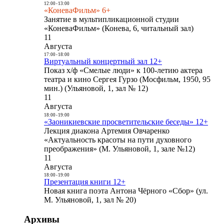
12:00
-
13:00
«КоневаФильм» 6+
Занятие в мультипликационной студии
«КоневаФильм» (Конева, 6, читальный зал)
11
Августа
17:00
-
18:00
Виртуальный концертный зал 12+
Показ х/ф «Смелые люди» к 100-летию актера
театра и кино Сергея Гурзо (Мосфильм, 1950, 95
мин.) (Ульяновой, 1, зал № 12)
11
Августа
18:00
-
19:00
«Заоникиевские просветительские беседы» 12+
Лекция диакона Артемия Овчаренко
«Актуальность красоты на пути духовного
преображения» (М. Ульяновой, 1, зале №12)
11
Августа
18:00
-
19:00
Презентация книги 12+
Новая книга поэта Антона Чёрного «Сбор» (ул.
М. Ульяновой, 1, зал № 20)
Архивы