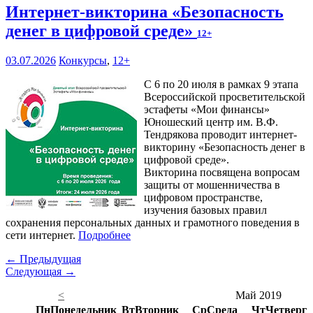
Интернет-викторина «Безопасность
денег в цифровой среде»
12+
03.07.2026
Конкурсы
,
12+
С 6 по 20 июля в рамках 9 этапа
Всероссийской просветительской
эстафеты «Мои финансы»
Юношеский центр им. В.Ф.
Тендрякова проводит интернет-
викторину «Безопасность денег в
цифровой среде».
Викторина посвящена вопросам
защиты от мошенничества в
цифровом пространстве,
изучения базовых правил
сохранения персональных данных и грамотного поведения в
сети интернет.
Подробнее
← Предыдущая
Следующая →
<
Май 2019
Пн
Понедельник
Вт
Вторник
Ср
Среда
Чт
Четверг