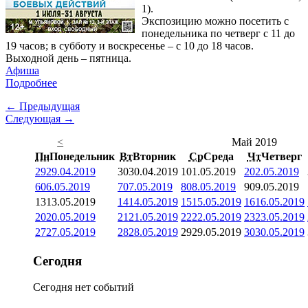
1).
Экспозицию можно посетить с
понедельника по четверг с 11 до
19 часов; в субботу и воскресенье – с 10 до 18 часов.
Выходной день – пятница.
Афиша
Подробнее
← Предыдущая
Следующая →
<
Май 2019
Пн
Понедельник
Вт
Вторник
Ср
Среда
Чт
Четверг
29
29.04.2019
30
30.04.2019
1
01.05.2019
2
02.05.2019
6
06.05.2019
7
07.05.2019
8
08.05.2019
9
09.05.2019
13
13.05.2019
14
14.05.2019
15
15.05.2019
16
16.05.2019
20
20.05.2019
21
21.05.2019
22
22.05.2019
23
23.05.2019
27
27.05.2019
28
28.05.2019
29
29.05.2019
30
30.05.2019
Сегодня
Сегодня нет событий