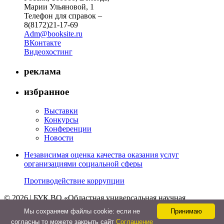
Марии Ульяновой, 1
Телефон для справок –
8(8172)21-17-69
Adm@booksite.ru
ВКонтакте
Видеохостинг
реклама
избранное
Выставки
Конкурсы
Конференции
Новости
Независимая оценка качества оказания услуг
организациями социальной сферы
Противодействие коррупции
© 2026 | БУК ВО «Областная универсальная научная
библиотека»
Мы cохраняем файлы cookie: если не
Принимаю
↑
согласны то можете закрыть сайт
Соглашение