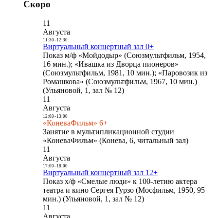
Скоро
11
Августа
11:30
-
12:30
Виртуальный концертный зал 0+
Показ м/ф «Мойдодыр» (Союзмультфильм, 1954,
16 мин.); «Ивашка из Дворца пионеров»
(Союзмультфильм, 1981, 10 мин.); «Паровозик из
Ромашкова» (Союзмультфильм, 1967, 10 мин.)
(Ульяновой, 1, зал № 12)
11
Августа
12:00
-
13:00
«КоневаФильм» 6+
Занятие в мультипликационной студии
«КоневаФильм» (Конева, 6, читальный зал)
11
Августа
17:00
-
18:00
Виртуальный концертный зал 12+
Показ х/ф «Смелые люди» к 100-летию актера
театра и кино Сергея Гурзо (Мосфильм, 1950, 95
мин.) (Ульяновой, 1, зал № 12)
11
Августа