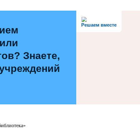
Решаем вместе
нием
 или
ов? Знаете,
 учреждений
библиотека»