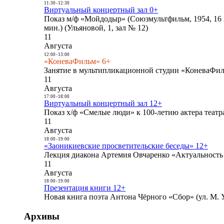
11:30
-
12:30
Виртуальный концертный зал 0+
Показ м/ф «Мойдодыр» (Союзмультфильм, 1954, 16 
мин.) (Ульяновой, 1, зал № 12)
11
Августа
12:00
-
13:00
«КоневаФильм» 6+
Занятие в мультипликационной студии «КоневаФиль
11
Августа
17:00
-
18:00
Виртуальный концертный зал 12+
Показ х/ф «Смелые люди» к 100-летию актера театра
11
Августа
18:00
-
19:00
«Заоникиевские просветительские беседы» 12+
Лекция диакона Артемия Овчаренко «Актуальность 
11
Августа
18:00
-
19:00
Презентация книги 12+
Новая книга поэта Антона Чёрного «Сбор» (ул. М. У
Архивы