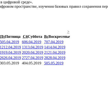
 в цифровой среде».
фровом пространстве, изучения базовых правил сохранения перс
>
Пт
Пятница
Сб
Суббота
Вс
Воскресенье
5
05.04.2019
6
06.04.2019
7
07.04.2019
12
12.04.2019
13
13.04.2019
14
14.04.2019
19
19.04.2019
20
20.04.2019
21
21.04.2019
26
26.04.2019
27
27.04.2019
28
28.04.2019
3
03.05.2019
4
04.05.2019
5
05.05.2019