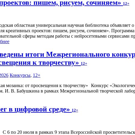
проектов: пишем, рисуем, сочиняем»
12+
одская областная универсальная научная библиотека объявляет 
ля креативных проектов: пишем, рисуем, сочиняем». Программа 
овательной сферы методам работы с нейросетевыми сервисами п
бнее
ведены итоги Межрегионального конкурс
свещения к творчеству»
12+
2026
Конкурсы
,
12+
Конкурс «Экологичес
. И. В. Бабушкина в рамках Межрегиональной творческой лабор
ег в цифровой среде»
12+
С 6 по 20 июля в рамках 9 этапа Всероссийской просветител