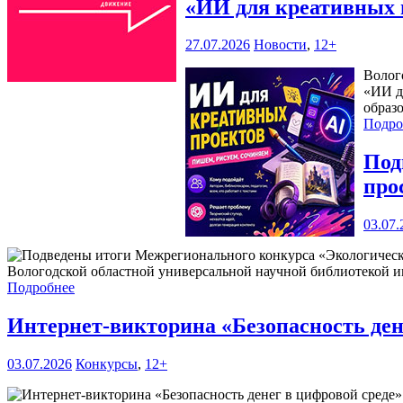
«ИИ для креативных 
27.07.2026
Новости
,
12+
Волог
«ИИ д
образ
Подро
Под
про
03.07.
Вологодской областной универсальной научной библиотекой им
Подробнее
Интернет-викторина «Безопасность ден
03.07.2026
Конкурсы
,
12+