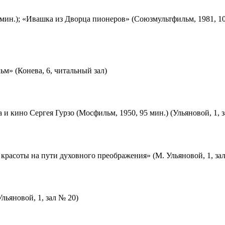
мин.); «Ивашка из Дворца пионеров» (Союзмультфильм, 1981, 10
м» (Конева, 6, читальный зал)
 и кино Сергея Гурзо (Мосфильм, 1950, 95 мин.) (Ульяновой, 1, 
красоты на пути духовного преображения» (М. Ульяновой, 1, за
льяновой, 1, зал № 20)