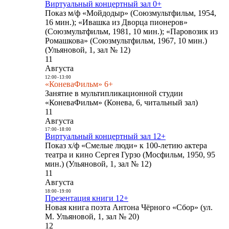
Виртуальный концертный зал 0+
Показ м/ф «Мойдодыр» (Союзмультфильм, 1954,
16 мин.); «Ивашка из Дворца пионеров»
(Союзмультфильм, 1981, 10 мин.); «Паровозик из
Ромашкова» (Союзмультфильм, 1967, 10 мин.)
(Ульяновой, 1, зал № 12)
11
Августа
12:00
-
13:00
«КоневаФильм» 6+
Занятие в мультипликационной студии
«КоневаФильм» (Конева, 6, читальный зал)
11
Августа
17:00
-
18:00
Виртуальный концертный зал 12+
Показ х/ф «Смелые люди» к 100-летию актера
театра и кино Сергея Гурзо (Мосфильм, 1950, 95
мин.) (Ульяновой, 1, зал № 12)
11
Августа
18:00
-
19:00
Презентация книги 12+
Новая книга поэта Антона Чёрного «Сбор» (ул.
М. Ульяновой, 1, зал № 20)
12