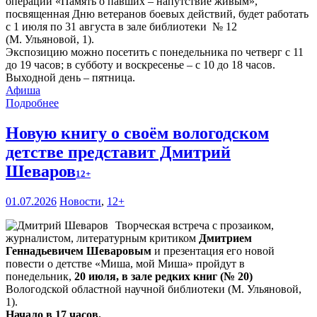
операции «Память о павших – напутствие живым»,
посвященная Дню ветеранов боевых действий, будет работать
с 1 июля по 31 августа в зале библиотеки № 12
(М. Ульяновой, 1).
Экспозицию можно посетить с понедельника по четверг с 11
до 19 часов; в субботу и воскресенье – с 10 до 18 часов.
Выходной день – пятница.
Афиша
Подробнее
Новую книгу о своём вологодском
детстве представит Дмитрий
Шеваров
12+
01.07.2026
Новости
,
12+
Творческая встреча с прозаиком,
журналистом, литературным критиком
Дмитрием
Геннадьевичем Шеваровым
и презентация его новой
повести о детстве «Миша, мой Миша» пройдут в
понедельник,
20 июля, в зале редких книг (№ 20)
Вологодской областной научной библиотеки (М. Ульяновой,
1).
Начало в 17 часов.