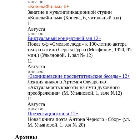
12:00
-
13:00
«КоневаФильм» 6+
Занятие в мультипликационной студии
«КоневаФильм» (Конева, 6, читальный зал)
11
Августа
17:00
-
18:00
Виртуальный концертный зал 12+
Показ х/ф «Смелые люди» к 100-летию актера
театра и кино Сергея Гурзо (Мосфильм, 1950, 95
мин.) (Ульяновой, 1, зал № 12)
11
Августа
18:00
-
19:00
«Заоникиевские просветительские беседы» 12+
Лекция диакона Артемия Овчаренко
«Актуальность красоты на пути духовного
преображения» (М. Ульяновой, 1, зале №12)
11
Августа
18:00
-
19:00
Презентация книги 12+
Новая книга поэта Антона Чёрного «Сбор» (ул.
М. Ульяновой, 1, зал № 20)
Архивы