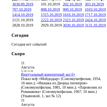
30
30.09.2019
1
01.10.2019
2
02.10.2019
3
03.10.2019
7
07.10.2019
8
08.10.2019
9
09.10.2019
10
10.10.2019
14
14.10.2019
15
15.10.2019
16
16.10.2019
17
17.10.2019
21
21.10.2019
22
22.10.2019
23
23.10.2019
24
24.10.2019
28
28.10.2019
29
29.10.2019
30
30.10.2019
31
31.10.2019
Сегодня
Сегодня нет событий
Скоро
11
Августа
11:30
-
12:30
Виртуальный концертный зал 0+
Показ м/ф «Мойдодыр» (Союзмультфильм, 1954,
16 мин.); «Ивашка из Дворца пионеров»
(Союзмультфильм, 1981, 10 мин.); «Паровозик из
Ромашкова» (Союзмультфильм, 1967, 10 мин.)
(Ульяновой, 1, зал № 12)
11
Августа