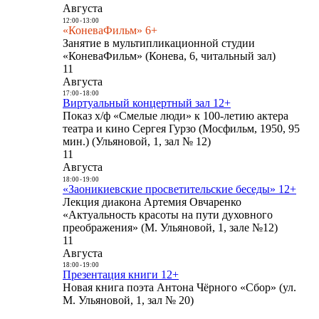
Августа
12:00
-
13:00
«КоневаФильм» 6+
Занятие в мультипликационной студии
«КоневаФильм» (Конева, 6, читальный зал)
11
Августа
17:00
-
18:00
Виртуальный концертный зал 12+
Показ х/ф «Смелые люди» к 100-летию актера
театра и кино Сергея Гурзо (Мосфильм, 1950, 95
мин.) (Ульяновой, 1, зал № 12)
11
Августа
18:00
-
19:00
«Заоникиевские просветительские беседы» 12+
Лекция диакона Артемия Овчаренко
«Актуальность красоты на пути духовного
преображения» (М. Ульяновой, 1, зале №12)
11
Августа
18:00
-
19:00
Презентация книги 12+
Новая книга поэта Антона Чёрного «Сбор» (ул.
М. Ульяновой, 1, зал № 20)