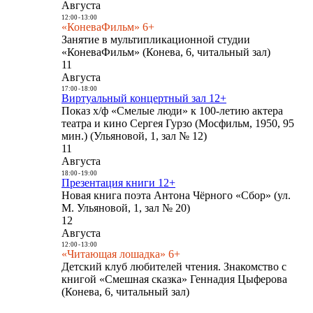
Августа
12:00
-
13:00
«КоневаФильм» 6+
Занятие в мультипликационной студии
«КоневаФильм» (Конева, 6, читальный зал)
11
Августа
17:00
-
18:00
Виртуальный концертный зал 12+
Показ х/ф «Смелые люди» к 100-летию актера
театра и кино Сергея Гурзо (Мосфильм, 1950, 95
мин.) (Ульяновой, 1, зал № 12)
11
Августа
18:00
-
19:00
Презентация книги 12+
Новая книга поэта Антона Чёрного «Сбор» (ул.
М. Ульяновой, 1, зал № 20)
12
Августа
12:00
-
13:00
«Читающая лошадка» 6+
Детский клуб любителей чтения. Знакомство с
книгой «Смешная сказка» Геннадия Цыферова
(Конева, 6, читальный зал)