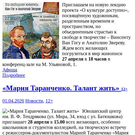
Приглашаем на новую лекцию
проекта «О культуре доступно»,
посвящённую художникам,
разделенным временем и
пространством, но
объединенным страстью к
свободе в творчестве – Винсенту
Ван Гогу и Анатолию Звереву.
Ждем всех желающих
погрузиться в мир живописи
27 апреля
в
18 часов
в
конференц-зале на М. Ульяновой, 1.
Афиша
Подробнее
«Мария Таранченко. Талант жить»
12+
01.04.2026
Новости
,
12+
Юношеский центр
им. В. Ф. Тендрякова (ул. Мира, 34, вход с ул. Батюшкова)
приглашает
28 апреля
в
15.00
всех желающих, особенно
школьников и студентов колледжей, на творческую встречу
с режиссером-документалистом Марией Таранченко «Мария