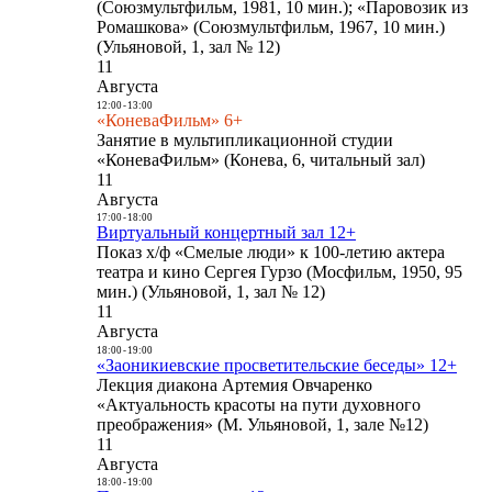
(Союзмультфильм, 1981, 10 мин.); «Паровозик из
Ромашкова» (Союзмультфильм, 1967, 10 мин.)
(Ульяновой, 1, зал № 12)
11
Августа
12:00
-
13:00
«КоневаФильм» 6+
Занятие в мультипликационной студии
«КоневаФильм» (Конева, 6, читальный зал)
11
Августа
17:00
-
18:00
Виртуальный концертный зал 12+
Показ х/ф «Смелые люди» к 100-летию актера
театра и кино Сергея Гурзо (Мосфильм, 1950, 95
мин.) (Ульяновой, 1, зал № 12)
11
Августа
18:00
-
19:00
«Заоникиевские просветительские беседы» 12+
Лекция диакона Артемия Овчаренко
«Актуальность красоты на пути духовного
преображения» (М. Ульяновой, 1, зале №12)
11
Августа
18:00
-
19:00