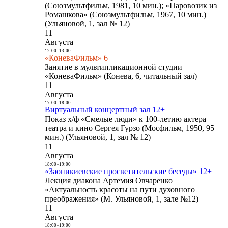
(Союзмультфильм, 1981, 10 мин.); «Паровозик из
Ромашкова» (Союзмультфильм, 1967, 10 мин.)
(Ульяновой, 1, зал № 12)
11
Августа
12:00
-
13:00
«КоневаФильм» 6+
Занятие в мультипликационной студии
«КоневаФильм» (Конева, 6, читальный зал)
11
Августа
17:00
-
18:00
Виртуальный концертный зал 12+
Показ х/ф «Смелые люди» к 100-летию актера
театра и кино Сергея Гурзо (Мосфильм, 1950, 95
мин.) (Ульяновой, 1, зал № 12)
11
Августа
18:00
-
19:00
«Заоникиевские просветительские беседы» 12+
Лекция диакона Артемия Овчаренко
«Актуальность красоты на пути духовного
преображения» (М. Ульяновой, 1, зале №12)
11
Августа
18:00
-
19:00