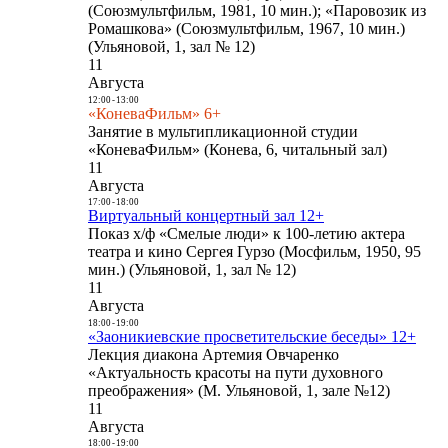
(Союзмультфильм, 1981, 10 мин.); «Паровозик из
Ромашкова» (Союзмультфильм, 1967, 10 мин.)
(Ульяновой, 1, зал № 12)
11
Августа
12:00
-
13:00
«КоневаФильм» 6+
Занятие в мультипликационной студии
«КоневаФильм» (Конева, 6, читальный зал)
11
Августа
17:00
-
18:00
Виртуальный концертный зал 12+
Показ х/ф «Смелые люди» к 100-летию актера
театра и кино Сергея Гурзо (Мосфильм, 1950, 95
мин.) (Ульяновой, 1, зал № 12)
11
Августа
18:00
-
19:00
«Заоникиевские просветительские беседы» 12+
Лекция диакона Артемия Овчаренко
«Актуальность красоты на пути духовного
преображения» (М. Ульяновой, 1, зале №12)
11
Августа
18:00
-
19:00