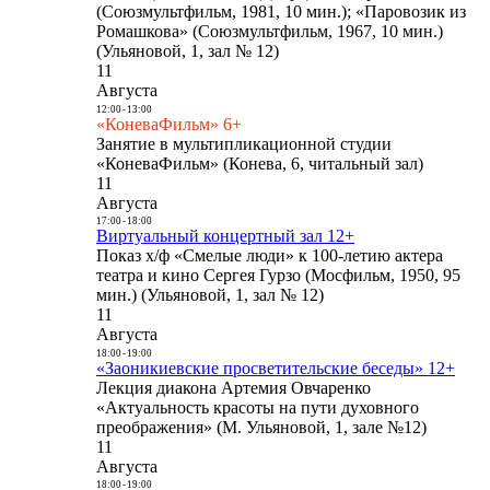
(Союзмультфильм, 1981, 10 мин.); «Паровозик из
Ромашкова» (Союзмультфильм, 1967, 10 мин.)
(Ульяновой, 1, зал № 12)
11
Августа
12:00
-
13:00
«КоневаФильм» 6+
Занятие в мультипликационной студии
«КоневаФильм» (Конева, 6, читальный зал)
11
Августа
17:00
-
18:00
Виртуальный концертный зал 12+
Показ х/ф «Смелые люди» к 100-летию актера
театра и кино Сергея Гурзо (Мосфильм, 1950, 95
мин.) (Ульяновой, 1, зал № 12)
11
Августа
18:00
-
19:00
«Заоникиевские просветительские беседы» 12+
Лекция диакона Артемия Овчаренко
«Актуальность красоты на пути духовного
преображения» (М. Ульяновой, 1, зале №12)
11
Августа
18:00
-
19:00