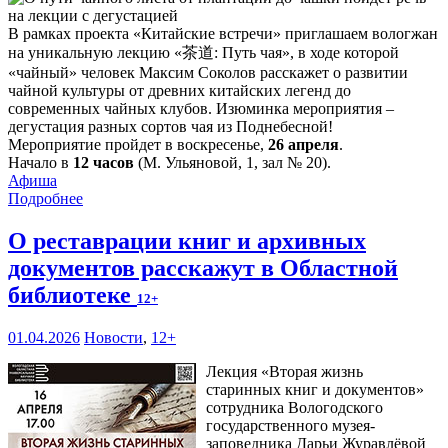
В рамках проекта «Китайские встречи» приглашаем вологжан
на уникальную лекцию «茶道: Путь чая», в ходе которой
«чайный» человек Максим Соколов расскажет о развитии
чайной культуры от древних китайских легенд до
современных чайных клубов. Изюминка мероприятия –
дегустация разных сортов чая из Поднебесной!
Мероприятие пройдет в воскресенье,
26 апреля
.
Начало в
12 часов
(М. Ульяновой, 1, зал № 20).
Афиша
Подробнее
О реставрации книг и архивных
документов расскажут в Областной
библиотеке
12+
01.04.2026
Новости
,
12+
Лекция «Вторая жизнь
старинных книг и документов»
сотрудника Вологодского
государственного музея-
заповедника Дарьи Журавлёвой