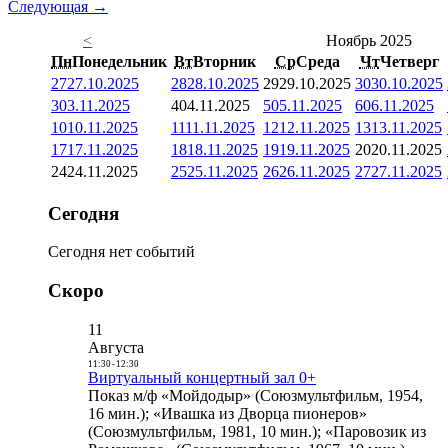
Следующая →
<
Ноябрь 2025
Пн
Понедельник
Вт
Вторник
Ср
Среда
Чт
Четверг
27
27.10.2025
28
28.10.2025
29
29.10.2025
30
30.10.2025
3
03.11.2025
4
04.11.2025
5
05.11.2025
6
06.11.2025
10
10.11.2025
11
11.11.2025
12
12.11.2025
13
13.11.2025
17
17.11.2025
18
18.11.2025
19
19.11.2025
20
20.11.2025
24
24.11.2025
25
25.11.2025
26
26.11.2025
27
27.11.2025
Сегодня
Сегодня нет событий
Скоро
11
Августа
11:30
-
12:30
Виртуальный концертный зал 0+
Показ м/ф «Мойдодыр» (Союзмультфильм, 1954,
16 мин.); «Ивашка из Дворца пионеров»
(Союзмультфильм, 1981, 10 мин.); «Паровозик из