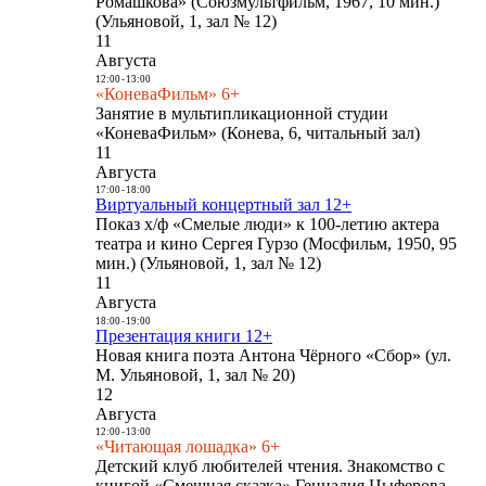
Ромашкова» (Союзмультфильм, 1967, 10 мин.)
(Ульяновой, 1, зал № 12)
11
Августа
12:00
-
13:00
«КоневаФильм» 6+
Занятие в мультипликационной студии
«КоневаФильм» (Конева, 6, читальный зал)
11
Августа
17:00
-
18:00
Виртуальный концертный зал 12+
Показ х/ф «Смелые люди» к 100-летию актера
театра и кино Сергея Гурзо (Мосфильм, 1950, 95
мин.) (Ульяновой, 1, зал № 12)
11
Августа
18:00
-
19:00
Презентация книги 12+
Новая книга поэта Антона Чёрного «Сбор» (ул.
М. Ульяновой, 1, зал № 20)
12
Августа
12:00
-
13:00
«Читающая лошадка» 6+
Детский клуб любителей чтения. Знакомство с
книгой «Смешная сказка» Геннадия Цыферова