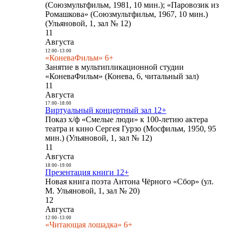
(Союзмультфильм, 1981, 10 мин.); «Паровозик из
Ромашкова» (Союзмультфильм, 1967, 10 мин.)
(Ульяновой, 1, зал № 12)
11
Августа
12:00
-
13:00
«КоневаФильм» 6+
Занятие в мультипликационной студии
«КоневаФильм» (Конева, 6, читальный зал)
11
Августа
17:00
-
18:00
Виртуальный концертный зал 12+
Показ х/ф «Смелые люди» к 100-летию актера
театра и кино Сергея Гурзо (Мосфильм, 1950, 95
мин.) (Ульяновой, 1, зал № 12)
11
Августа
18:00
-
19:00
Презентация книги 12+
Новая книга поэта Антона Чёрного «Сбор» (ул.
М. Ульяновой, 1, зал № 20)
12
Августа
12:00
-
13:00
«Читающая лошадка» 6+