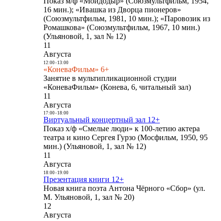
Показ м/ф «Мойдодыр» (Союзмультфильм, 1954,
16 мин.); «Ивашка из Дворца пионеров»
(Союзмультфильм, 1981, 10 мин.); «Паровозик из
Ромашкова» (Союзмультфильм, 1967, 10 мин.)
(Ульяновой, 1, зал № 12)
11
Августа
12:00
-
13:00
«КоневаФильм» 6+
Занятие в мультипликационной студии
«КоневаФильм» (Конева, 6, читальный зал)
11
Августа
17:00
-
18:00
Виртуальный концертный зал 12+
Показ х/ф «Смелые люди» к 100-летию актера
театра и кино Сергея Гурзо (Мосфильм, 1950, 95
мин.) (Ульяновой, 1, зал № 12)
11
Августа
18:00
-
19:00
Презентация книги 12+
Новая книга поэта Антона Чёрного «Сбор» (ул.
М. Ульяновой, 1, зал № 20)
12
Августа