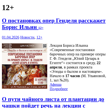
12+
О постановках опер Генделя расскажет
Борис Ильин
12+
01.04.2026
Новости
,
12+
Лекция Бориса Ильина
«Современные постановки
барочных опер на примере оперы
Г. Ф. Генделя „Юлий Цезарь в
Египте“» состоится в среду,
22
апреля
, в рамках проекта
«Этюды о былом и настоящем».
Начало в
17 часов
(М. Ульяновой,
1, зал №20).
Афиша
Подробнее
О пути чайного листа от плантации до
чашки пойдет речь на лекции с