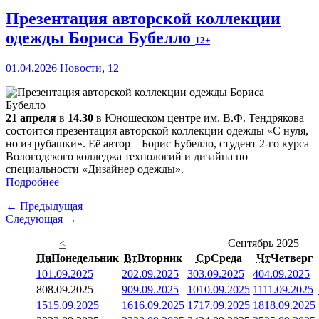
Презентация авторской коллекции
одежды Бориса Бубелло
12+
01.04.2026
Новости
,
12+
21 апреля
в
14.30
в Юношеском центре им. В.Ф. Тендрякова
состоится презентация авторской коллекции одежды «С нуля,
но из рубашки». Её автор – Борис Бубелло, студент 2-го курса
Вологодского колледжа технологий и дизайна по
специальности «Дизайнер одежды».
Подробнее
← Предыдущая
Следующая →
<
Сентябрь 2025
Пн
Понедельник
Вт
Вторник
Ср
Среда
Чт
Четверг
1
01.09.2025
2
02.09.2025
3
03.09.2025
4
04.09.2025
8
08.09.2025
9
09.09.2025
10
10.09.2025
11
11.09.2025
15
15.09.2025
16
16.09.2025
17
17.09.2025
18
18.09.2025