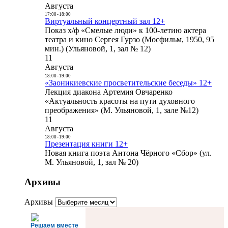
Августа
17:00
-
18:00
Виртуальный концертный зал 12+
Показ х/ф «Смелые люди» к 100-летию актера
театра и кино Сергея Гурзо (Мосфильм, 1950, 95
мин.) (Ульяновой, 1, зал № 12)
11
Августа
18:00
-
19:00
«Заоникиевские просветительские беседы» 12+
Лекция диакона Артемия Овчаренко
«Актуальность красоты на пути духовного
преображения» (М. Ульяновой, 1, зале №12)
11
Августа
18:00
-
19:00
Презентация книги 12+
Новая книга поэта Антона Чёрного «Сбор» (ул.
М. Ульяновой, 1, зал № 20)
Архивы
Архивы
Решаем вместе