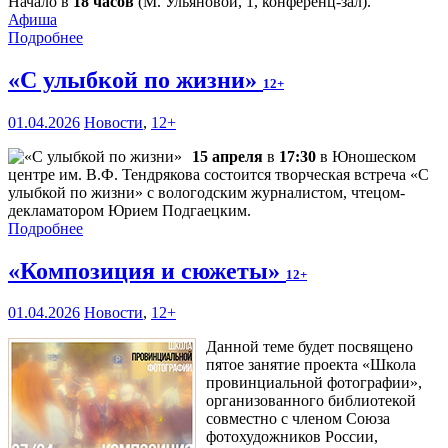
Начало в
18 часов
(М. Ульяновой, 1, конференц-зал).
Афиша
Подробнее
«С улыбкой по жизни»
12+
01.04.2026
Новости
,
12+
15 апреля
в
17:30
в Юношеском
центре им. В.Ф. Тендрякова состоится творческая встреча «С
улыбкой по жизни» с вологодским журналистом, чтецом-
декламатором Юрием Подгаецким.
Подробнее
«Композиция и сюжеты»
12+
01.04.2026
Новости
,
12+
Данной теме будет посвящено
пятое занятие проекта «Школа
провинциальной фотографии»,
организованного библиотекой
совместно с членом Союза
фотохудожников России,