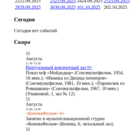
22
22.09.2025
23
23.09.2025
24
24.09.2025
25
25.09.2025
29
29.09.2025
30
30.09.2025
1
01.10.2025
2
02.10.2025
Сегодня
Сегодня нет событий
Скоро
11
Августа
11:30
-
12:30
Виртуальный концертный зал 0+
Показ м/ф «Мойдодыр» (Союзмультфильм, 1954,
16 мин.); «Ивашка из Дворца пионеров»
(Союзмультфильм, 1981, 10 мин.); «Паровозик из
Ромашкова» (Союзмультфильм, 1967, 10 мин.)
(Ульяновой, 1, зал № 12)
11
Августа
12:00
-
13:00
«КоневаФильм» 6+
Занятие в мультипликационной студии
«КоневаФильм» (Конева, 6, читальный зал)
11