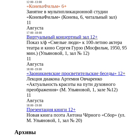
12:00
-
13:00
«КоневаФильм» 6+
Занятие в мультипликационной студии
«КоневаФильм» (Конева, 6, читальный зал)
11
Августа
17:00
-
18:00
Виртуальный концертный зал 12+
Показ х/ф «Смелые люди» к 100-летию актера
театра и кино Сергея Гурзо (Мосфильм, 1950, 95
мин.) (Ульяновой, 1, зал № 12)
11
Августа
18:00
-
19:00
«Заоникиевские просветительские беседы» 12+
Лекция диакона Артемия Овчаренко
«Актуальность красоты на пути духовного
преображения» (М. Ульяновой, 1, зале №12)
11
Августа
18:00
-
19:00
Презентация книги 12+
Новая книга поэта Антона Чёрного «Сбор» (ул.
М. Ульяновой, 1, зал № 20)
Архивы