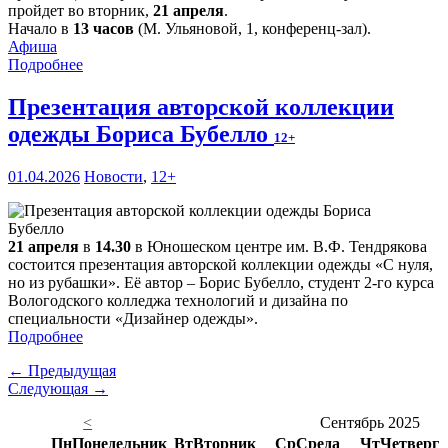
пройдет во вторник,
21 апреля
.
Начало в
13 часов
(М. Ульяновой, 1, конференц-зал).
Афиша
Подробнее
Презентация авторской коллекции
одежды Бориса Бубелло
12+
01.04.2026
Новости
,
12+
21 апреля
в
14.30
в Юношеском центре им. В.Ф. Тендрякова
состоится презентация авторской коллекции одежды «С нуля,
но из рубашки». Её автор – Борис Бубелло, студент 2-го курса
Вологодского колледжа технологий и дизайна по
специальности «Дизайнер одежды».
Подробнее
← Предыдущая
Следующая →
<
Сентябрь 2025
Пн
Понедельник
Вт
Вторник
Ср
Среда
Чт
Четверг