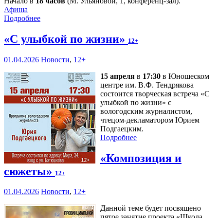
Начало в
18 часов
(М. Ульяновой, 1, конференц-зал).
Афиша
Подробнее
«С улыбкой по жизни»
12+
01.04.2026
Новости
,
12+
15 апреля
в
17:30
в Юношеском
центре им. В.Ф. Тендрякова
состоится творческая встреча «С
улыбкой по жизни» с
вологодским журналистом,
чтецом-декламатором Юрием
Подгаецким.
Подробнее
«Композиция и
сюжеты»
12+
01.04.2026
Новости
,
12+
Данной теме будет посвящено
пятое занятие проекта «Школа