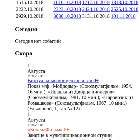
15
15.10.2018
16
16.10.2018
17
17.10.2018
18
18.10.2018
22
22.10.2018
23
23.10.2018
24
24.10.2018
25
25.10.2018
29
29.10.2018
30
30.10.2018
31
31.10.2018
1
01.11.2018
Сегодня
Сегодня нет событий
Скоро
11
Августа
11:30
-
12:30
Виртуальный концертный зал 0+
Показ м/ф «Мойдодыр» (Союзмультфильм, 1954,
16 мин.); «Ивашка из Дворца пионеров»
(Союзмультфильм, 1981, 10 мин.); «Паровозик из
Ромашкова» (Союзмультфильм, 1967, 10 мин.)
(Ульяновой, 1, зал № 12)
11
Августа
12:00
-
13:00
«КоневаФильм» 6+
Занятие в мультипликационной студии