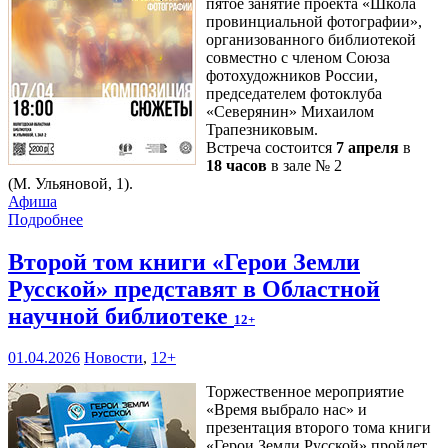
пятое занятие проекта «Школа
провинциальной фотографии»,
организованного библиотекой
совместно с членом Союза
фотохудожников России,
председателем фотоклуба
«Северянин» Михаилом
Трапезниковым.
Встреча состоится
7 апреля
в
18 часов
в зале № 2
(М. Ульяновой, 1).
Афиша
Подробнее
Второй том книги «Герои Земли
Русской» представят в Областной
научной библиотеке
12+
01.04.2026
Новости
,
12+
Торжественное мероприятие
«Время выбрало нас» и
презентация второго тома книги
«Герои Земли Русской» пройдет