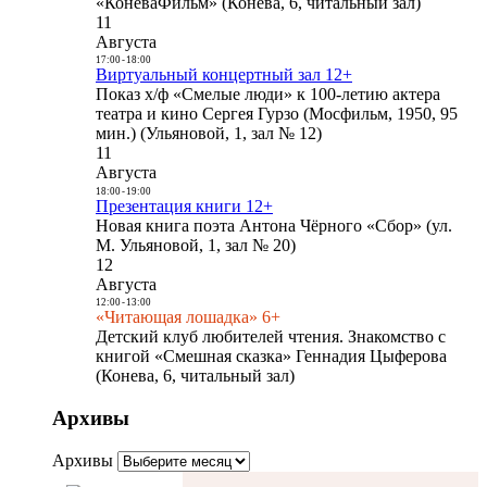
«КоневаФильм» (Конева, 6, читальный зал)
11
Августа
17:00
-
18:00
Виртуальный концертный зал 12+
Показ х/ф «Смелые люди» к 100-летию актера
театра и кино Сергея Гурзо (Мосфильм, 1950, 95
мин.) (Ульяновой, 1, зал № 12)
11
Августа
18:00
-
19:00
Презентация книги 12+
Новая книга поэта Антона Чёрного «Сбор» (ул.
М. Ульяновой, 1, зал № 20)
12
Августа
12:00
-
13:00
«Читающая лошадка» 6+
Детский клуб любителей чтения. Знакомство с
книгой «Смешная сказка» Геннадия Цыферова
(Конева, 6, читальный зал)
Архивы
Архивы