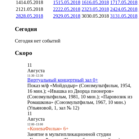
14
14.05.2018
15
15.05.2018
16
16.05.2018
17
17.05.2018
21
21.05.2018
22
22.05.2018
23
23.05.2018
24
24.05.2018
28
28.05.2018
29
29.05.2018
30
30.05.2018
31
31.05.2018
Сегодня
Сегодня нет событий
Скоро
11
Августа
11:30
-
12:30
Виртуальный концертный зал 0+
Показ м/ф «Мойдодыр» (Союзмультфильм, 1954,
16 мин.); «Ивашка из Дворца пионеров»
(Союзмультфильм, 1981, 10 мин.); «Паровозик из
Ромашкова» (Союзмультфильм, 1967, 10 мин.)
(Ульяновой, 1, зал № 12)
11
Августа
12:00
-
13:00
«КоневаФильм» 6+
Занятие в мультипликационной студии