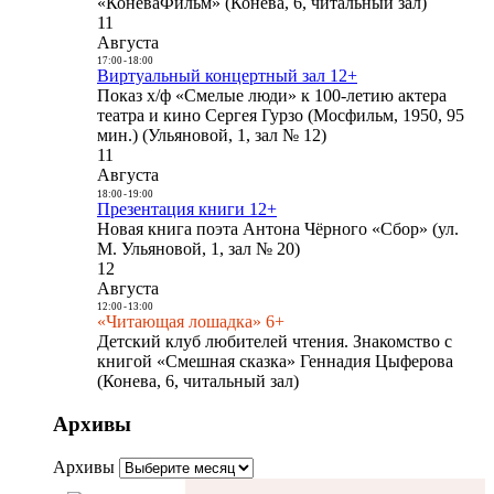
«КоневаФильм» (Конева, 6, читальный зал)
11
Августа
17:00
-
18:00
Виртуальный концертный зал 12+
Показ х/ф «Смелые люди» к 100-летию актера
театра и кино Сергея Гурзо (Мосфильм, 1950, 95
мин.) (Ульяновой, 1, зал № 12)
11
Августа
18:00
-
19:00
Презентация книги 12+
Новая книга поэта Антона Чёрного «Сбор» (ул.
М. Ульяновой, 1, зал № 20)
12
Августа
12:00
-
13:00
«Читающая лошадка» 6+
Детский клуб любителей чтения. Знакомство с
книгой «Смешная сказка» Геннадия Цыферова
(Конева, 6, читальный зал)
Архивы
Архивы