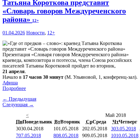
Татьяна Короткова представит
«Словарь говоров Междуреченского
района»
12+
01.04.2026
Новости
,
12+
Презентация «Словаря говоров Междуреченского района»
краеведа, композитора и поэтессы, члена Союза российских
писателей Татьяны Коротковой пройдет во вторник,
21 апреля
.
Начало в
17 часов 30 минут
(М. Ульяновой, 1, конференц-зал).
Афиша
Подробнее
← Предыдущая
Следующая →
<
Май 2018
Пн
Понедельник
Вт
Вторник
Ср
Среда
Чт
Четверг
30
30.04.2018
1
01.05.2018
2
02.05.2018
3
03.05.2018
7
07.05.2018
8
08.05.2018
9
09.05.2018
10
10.05.2018