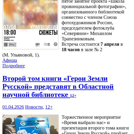
пятое занятие проекта «Школа
провинциальной фотографии»,
организованного библиотекой
совместно с членом Союза
фотохудожников России,
председателем фотоклуба
«Северянин» Михаилом
Трапезниковым.
Встреча состоится
7 апреля
в
18 часов
в зале № 2
(М. Ульяновой, 1).
Афиша
Подробнее
Второй том книги «Герои Земли
Русской» представят в Областной
научной библиотеке
12+
01.04.2026
Новости
,
12+
Торжественное мероприятие
«Время выбрало нас» и
презентация второго тома книги
«Герои Земли Русской» пройдет