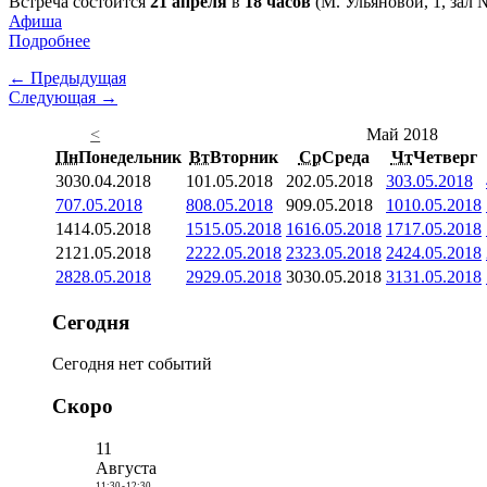
Встреча состоится
21 апреля
в
18 часов
(М. Ульяновой, 1, зал 
Афиша
Подробнее
← Предыдущая
Следующая →
<
Май 2018
Пн
Понедельник
Вт
Вторник
Ср
Среда
Чт
Четверг
30
30.04.2018
1
01.05.2018
2
02.05.2018
3
03.05.2018
7
07.05.2018
8
08.05.2018
9
09.05.2018
10
10.05.2018
14
14.05.2018
15
15.05.2018
16
16.05.2018
17
17.05.2018
21
21.05.2018
22
22.05.2018
23
23.05.2018
24
24.05.2018
28
28.05.2018
29
29.05.2018
30
30.05.2018
31
31.05.2018
Сегодня
Сегодня нет событий
Скоро
11
Августа
11:30
-
12:30