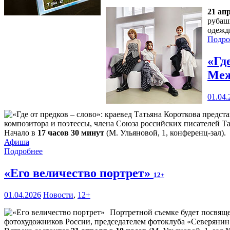
21 ап
рубаш
одежд
Подро
«Гд
Меж
01.04.
композитора и поэтессы, члена Союза российских писателей Т
Начало в
17 часов 30 минут
(М. Ульяновой, 1, конференц-зал).
Афиша
Подробнее
«Его величество портрет»
12+
01.04.2026
Новости
,
12+
Портретной съемке будет посвящ
фотохудожников России, председателем фотоклуба «Северяни