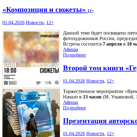
«Композиция и сюжеты»
12+
01.04.2026
Новости
,
12+
Данной теме будет посвящено пят
фотохудожников России, председ
Встреча состоится
7 апреля
в
18 ч
Афиша
Подробнее
Второй том книги «Ге
01.04.2026
Новости
,
12+
Торжественное мероприятие «Время
Начало в
13 часов
(М. Ульяновой, 1
Афиша
Подробнее
Презентация авторск
01.04.2026
Новости
,
12+