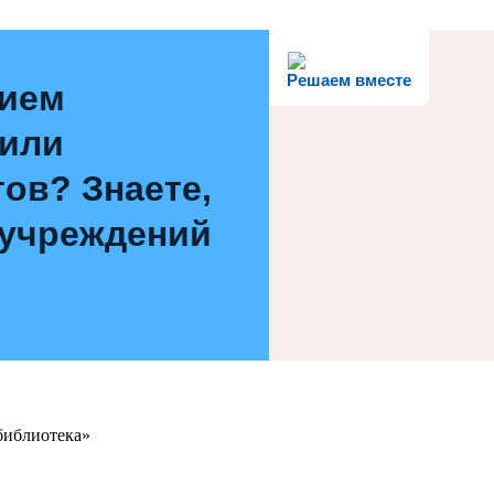
Решаем вместе
нием
 или
ов? Знаете,
 учреждений
библиотека»