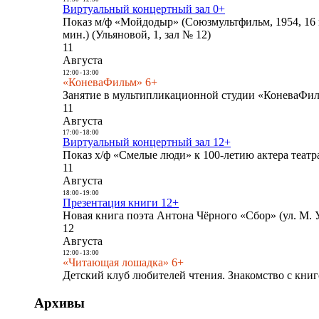
Виртуальный концертный зал 0+
Показ м/ф «Мойдодыр» (Союзмультфильм, 1954, 16 
мин.) (Ульяновой, 1, зал № 12)
11
Августа
12:00
-
13:00
«КоневаФильм» 6+
Занятие в мультипликационной студии «КоневаФиль
11
Августа
17:00
-
18:00
Виртуальный концертный зал 12+
Показ х/ф «Смелые люди» к 100-летию актера театра
11
Августа
18:00
-
19:00
Презентация книги 12+
Новая книга поэта Антона Чёрного «Сбор» (ул. М. У
12
Августа
12:00
-
13:00
«Читающая лошадка» 6+
Детский клуб любителей чтения. Знакомство с книг
Архивы