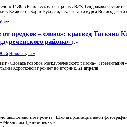
реля
в
14.30
в Юношеском центре им. В.Ф. Тендрякова состоится 
ки». Её автор – Борис Бубелло, студент 2-го курса Вологодског
ы».
бнее
е от предков – слово»: краевед Татьяна 
дуреченского района»
12+
2026
Новости
,
12+
Презентация «
атьяны Коротковой пройдет во вторник,
21 апреля
.
ено шестое занятие проекта «Школа провинциальной фотографии
н» Михаилом Трапезниковым.