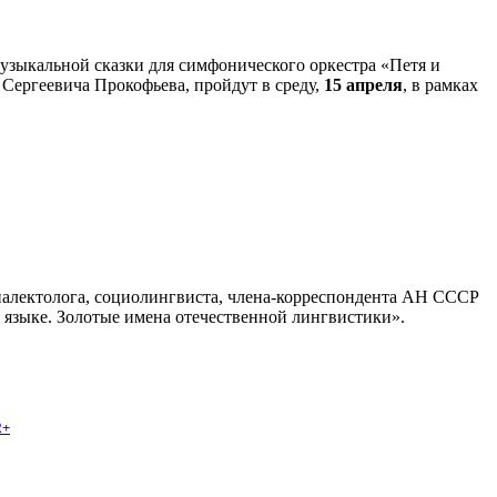
зыкальной сказки для симфонического оркестра «Петя и
 Сергеевича Прокофьева, пройдут в среду,
15 апреля
, в рамках
иалектолога, социолингвиста, члена-корреспондента АН СССР
м языке. Золотые имена отечественной лингвистики».
2+