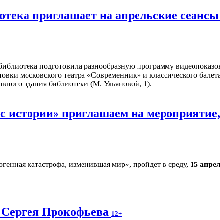
иотека приглашает на апрельские сеан
библиотека подготовила разнообразную программу видеопоказов 
новки московского театра «Современник» и классического балет
авного здания библиотеки (М. Ульяновой, 1).
ас истории» приглашаем на мероприятие
огенная катастрофа, изменившая мир», пройдет в среду,
15 апре
 Сергея Прокофьева
12+