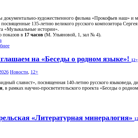
ы документально-художественного фильма «Прокофьев наш» и му
, посвященные 135-летию великого русского композитора Сергея
та «Музыкальные истории».
о показов в
17 часов
(М. Ульяновой, 1, зал № 4).
а
бнее
глашаем на «Беседы о родном языке»!
12+
2026
Новости
,
12+
идный славист», посвященная 140-летию русского языковеда, д
ля
, в рамках научно-просветительского проекта «Беседы о родно
рельская «Литературная минералогия»
1