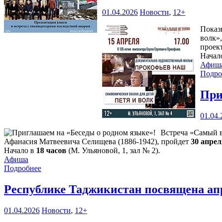
01.04.2026
Новости
,
12+
Показ
волк»
проек
Начал
Афиш
Подро
При
01.04.
Встреча «Самый в
Афанасия Матвеевича Селищева (1886-1942), пройдет
30 апре
Начало в
18 часов
(М. Ульяновой, 1, зал № 2).
Афиша
Подробнее
Республике Таджикистан посвящена ап
01.04.2026
Новости
,
12+