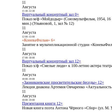
11
Августа
11:30
-
12:30
Виртуальный концертный зал 0+
Показ м/ф «Мойдодыр» (Союзмультфильм, 1954, 16 
мин.) (Ульяновой, 1, зал № 12)
11
Августа
12:00
-
13:00
«КоневаФильм» 6+
Занятие в мультипликационной студии «КоневаФиль
11
Августа
17:00
-
18:00
Виртуальный концертный зал 12+
Показ х/ф «Смелые люди» к 100-летию актера театра
11
Августа
18:00
-
19:00
«Заоникиевские просветительские беседы» 12+
Лекция диакона Артемия Овчаренко «Актуальность 
11
Августа
18:00
-
19:00
Презентация книги 12+
Новая книга поэта Антона Чёрного «Сбор» (ул. М. У