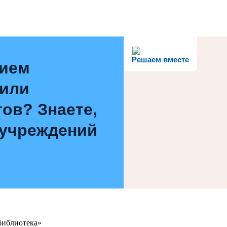
Решаем вместе
нием
 или
ов? Знаете,
 учреждений
библиотека»