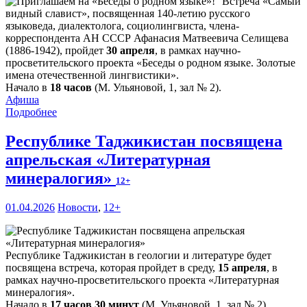
Встреча «Самый
видный славист», посвященная 140-летию русского
языковеда, диалектолога, социолингвиста, члена-
корреспондента АН СССР Афанасия Матвеевича Селищева
(1886-1942), пройдет
30 апреля
, в рамках научно-
просветительского проекта «Беседы о родном языке. Золотые
имена отечественной лингвистики».
Начало в
18 часов
(М. Ульяновой, 1, зал № 2).
Афиша
Подробнее
Республике Таджикистан посвящена
апрельская «Литературная
минералогия»
12+
01.04.2026
Новости
,
12+
Республике Таджикистан в геологии и литературе будет
посвящена встреча, которая пройдет в среду,
15 апреля
, в
рамках научно-просветительского проекта «Литературная
минералогия».
Начало в
17 часов 30 минут
(М. Ульяновой, 1, зал № 2).