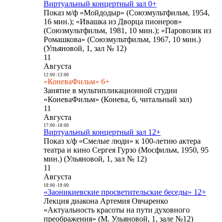
Виртуальный концертный зал 0+
Показ м/ф «Мойдодыр» (Союзмультфильм, 1954,
16 мин.); «Ивашка из Дворца пионеров»
(Союзмультфильм, 1981, 10 мин.); «Паровозик из
Ромашкова» (Союзмультфильм, 1967, 10 мин.)
(Ульяновой, 1, зал № 12)
11
Августа
12:00
-
13:00
«КоневаФильм» 6+
Занятие в мультипликационной студии
«КоневаФильм» (Конева, 6, читальный зал)
11
Августа
17:00
-
18:00
Виртуальный концертный зал 12+
Показ х/ф «Смелые люди» к 100-летию актера
театра и кино Сергея Гурзо (Мосфильм, 1950, 95
мин.) (Ульяновой, 1, зал № 12)
11
Августа
18:00
-
19:00
«Заоникиевские просветительские беседы» 12+
Лекция диакона Артемия Овчаренко
«Актуальность красоты на пути духовного
преображения» (М. Ульяновой, 1, зале №12)