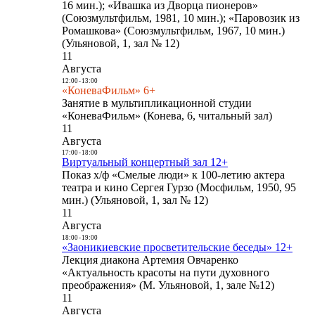
16 мин.); «Ивашка из Дворца пионеров»
(Союзмультфильм, 1981, 10 мин.); «Паровозик из
Ромашкова» (Союзмультфильм, 1967, 10 мин.)
(Ульяновой, 1, зал № 12)
11
Августа
12:00
-
13:00
«КоневаФильм» 6+
Занятие в мультипликационной студии
«КоневаФильм» (Конева, 6, читальный зал)
11
Августа
17:00
-
18:00
Виртуальный концертный зал 12+
Показ х/ф «Смелые люди» к 100-летию актера
театра и кино Сергея Гурзо (Мосфильм, 1950, 95
мин.) (Ульяновой, 1, зал № 12)
11
Августа
18:00
-
19:00
«Заоникиевские просветительские беседы» 12+
Лекция диакона Артемия Овчаренко
«Актуальность красоты на пути духовного
преображения» (М. Ульяновой, 1, зале №12)
11
Августа