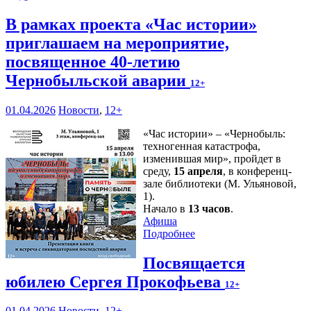
В рамках проекта «Час истории»
приглашаем на мероприятие,
посвященное 40-летию
Чернобыльской аварии
12+
01.04.2026
Новости
,
12+
«Час истории» – «Чернобыль:
техногенная катастрофа,
изменившая мир», пройдет в
среду,
15 апреля
, в конференц-
зале библиотеки (М. Ульяновой,
1).
Начало в
13 часов
.
Афиша
Подробнее
Посвящается
юбилею Сергея Прокофьева
12+
01.04.2026
Новости
,
12+