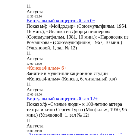
11
Августа
11:30
-
12:30
Виртуальный концертный зал 0+
Показ м/ф «Мойдодыр» (Союзмультфильм, 1954,
16 мин.); «Ивашка из Дворца пионеров»
(Союзмультфильм, 1981, 10 мин.); «Паровозик из
Ромашкова» (Союзмультфильм, 1967, 10 мин.)
(Ульяновой, 1, зал № 12)
11
Августа
12:00
-
13:00
«КоневаФильм» 6+
Занятие в мультипликационной студии
«КоневаФильм» (Конева, 6, читальный зал)
11
Августа
17:00
-
18:00
Виртуальный концертный зал 12+
Показ х/ф «Смелые люди» к 100-летию актера
театра и кино Сергея Гурзо (Мосфильм, 1950, 95
мин.) (Ульяновой, 1, зал № 12)
11
Августа
18:00
-
19:00