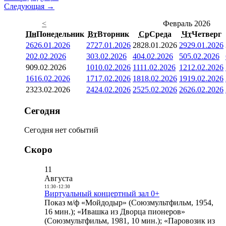
Следующая →
<
Февраль 2026
Пн
Понедельник
Вт
Вторник
Ср
Среда
Чт
Четверг
26
26.01.2026
27
27.01.2026
28
28.01.2026
29
29.01.2026
2
02.02.2026
3
03.02.2026
4
04.02.2026
5
05.02.2026
9
09.02.2026
10
10.02.2026
11
11.02.2026
12
12.02.2026
16
16.02.2026
17
17.02.2026
18
18.02.2026
19
19.02.2026
23
23.02.2026
24
24.02.2026
25
25.02.2026
26
26.02.2026
Сегодня
Сегодня нет событий
Скоро
11
Августа
11:30
-
12:30
Виртуальный концертный зал 0+
Показ м/ф «Мойдодыр» (Союзмультфильм, 1954,
16 мин.); «Ивашка из Дворца пионеров»
(Союзмультфильм, 1981, 10 мин.); «Паровозик из