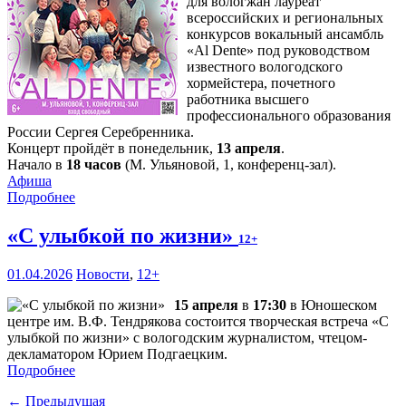
для вологжан лауреат
всероссийских и региональных
конкурсов вокальный ансамбль
«Al Dente» под руководством
известного вологодского
хормейстера, почетного
работника высшего
профессионального образования
России Сергея Серебренника.
Концерт пройдёт в понедельник,
13 апреля
.
Начало в
18 часов
(М. Ульяновой, 1, конференц-зал).
Афиша
Подробнее
«С улыбкой по жизни»
12+
01.04.2026
Новости
,
12+
15 апреля
в
17:30
в Юношеском
центре им. В.Ф. Тендрякова состоится творческая встреча «С
улыбкой по жизни» с вологодским журналистом, чтецом-
декламатором Юрием Подгаецким.
Подробнее
← Предыдущая