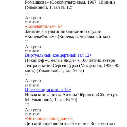
Ромашкова» (Союзмультфильм, 1967, 10 мин.)
(Ульяновой, 1, зал № 12)
11
Августа
12:00
-
13:00
«КоневаФильм» 6+
Занятие в мультипликационной студии
«КоневаФильм» (Конева, 6, читальный зал)
11
Августа
17:00
-
18:00
Виртуальный концертный зал 12+
Показ х/ф «Смелые люди» к 100-летию актера
театра и кино Сергея Гурзо (Мосфильм, 1950, 95
мин.) (Ульяновой, 1, зал № 12)
11
Августа
18:00
-
19:00
Презентация книги 12+
Новая книга поэта Антона Чёрного «Сбор» (ул.
М. Ульяновой, 1, зал № 20)
12
Августа
12:00
-
13:00
«Читающая лошадка» 6+
Детский клуб любителей чтения. Знакомство с