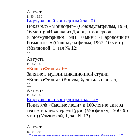
11
Августа
11:30
-
12:30
Виртуальный концертный зал 0+
Показ м/ф «Мойдодыр» (Союзмультфильм, 1954,
16 мин.); «Ивашка из Дворца пионеров»
(Союзмультфильм, 1981, 10 мин.); «Паровозик из
Ромашкова» (Союзмультфильм, 1967, 10 мин.)
(Ульяновой, 1, зал № 12)
11
Августа
12:00
-
13:00
«КоневаФильм» 6+
Занятие в мультипликационной студии
«КоневаФильм» (Конева, 6, читальный зал)
11
Августа
17:00
-
18:00
Виртуальный концертный зал 12+
Показ х/ф «Смелые люди» к 100-летию актера
театра и кино Сергея Гурзо (Мосфильм, 1950, 95
мин.) (Ульяновой, 1, зал № 12)
11
Августа
18:00
-
19:00