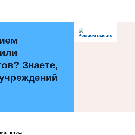
Решаем вместе
нием
 или
ов? Знаете,
 учреждений
библиотека»