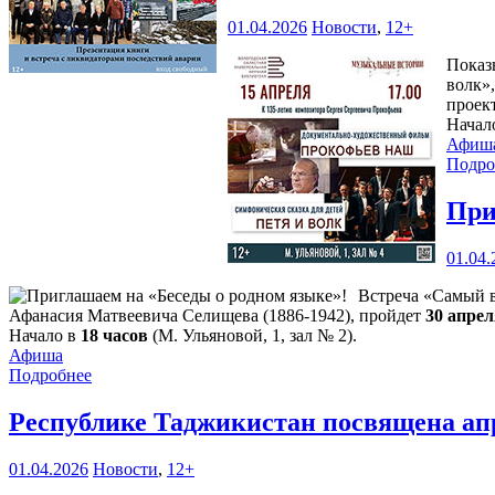
01.04.2026
Новости
,
12+
Показ
волк»
проек
Начал
Афиш
Подро
При
01.04.
Встреча «Самый в
Афанасия Матвеевича Селищева (1886-1942), пройдет
30 апре
Начало в
18 часов
(М. Ульяновой, 1, зал № 2).
Афиша
Подробнее
Республике Таджикистан посвящена ап
01.04.2026
Новости
,
12+