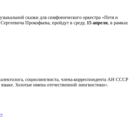
зыкальной сказки для симфонического оркестра «Петя и
 Сергеевича Прокофьева, пройдут в среду,
15 апреля
, в рамках
иалектолога, социолингвиста, члена-корреспондента АН СССР
м языке. Золотые имена отечественной лингвистики».
2+