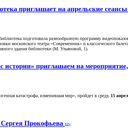
иотека приглашает на апрельские сеан
библиотека подготовила разнообразную программу видеопоказов 
новки московского театра «Современник» и классического балет
авного здания библиотеки (М. Ульяновой, 1).
ас истории» приглашаем на мероприятие
огенная катастрофа, изменившая мир», пройдет в среду,
15 апре
 Сергея Прокофьева
12+