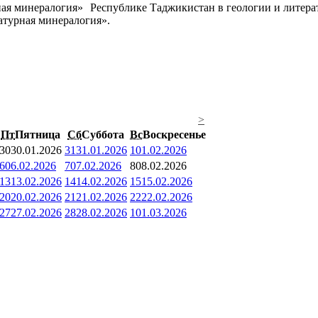
Республике Таджикистан в геологии и литерату
ратурная минералогия».
>
Пт
Пятница
Сб
Суббота
Вс
Воскресенье
30
30.01.2026
31
31.01.2026
1
01.02.2026
6
06.02.2026
7
07.02.2026
8
08.02.2026
13
13.02.2026
14
14.02.2026
15
15.02.2026
20
20.02.2026
21
21.02.2026
22
22.02.2026
27
27.02.2026
28
28.02.2026
1
01.03.2026