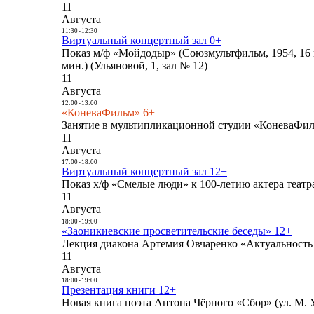
11
Августа
11:30
-
12:30
Виртуальный концертный зал 0+
Показ м/ф «Мойдодыр» (Союзмультфильм, 1954, 16 
мин.) (Ульяновой, 1, зал № 12)
11
Августа
12:00
-
13:00
«КоневаФильм» 6+
Занятие в мультипликационной студии «КоневаФиль
11
Августа
17:00
-
18:00
Виртуальный концертный зал 12+
Показ х/ф «Смелые люди» к 100-летию актера театра
11
Августа
18:00
-
19:00
«Заоникиевские просветительские беседы» 12+
Лекция диакона Артемия Овчаренко «Актуальность 
11
Августа
18:00
-
19:00
Презентация книги 12+
Новая книга поэта Антона Чёрного «Сбор» (ул. М. У