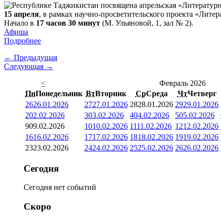
15 апреля
, в рамках научно-просветительского проекта «Лите
Начало в
17 часов 30 минут
(М. Ульяновой, 1, зал № 2).
Афиша
Подробнее
← Предыдущая
Следующая →
<
Февраль 2026
Пн
Понедельник
Вт
Вторник
Ср
Среда
Чт
Четверг
26
26.01.2026
27
27.01.2026
28
28.01.2026
29
29.01.2026
2
02.02.2026
3
03.02.2026
4
04.02.2026
5
05.02.2026
9
09.02.2026
10
10.02.2026
11
11.02.2026
12
12.02.2026
16
16.02.2026
17
17.02.2026
18
18.02.2026
19
19.02.2026
23
23.02.2026
24
24.02.2026
25
25.02.2026
26
26.02.2026
Сегодня
Сегодня нет событий
Скоро