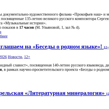
ы документально-художественного фильма «Прокофьев наш» и му
, посвященные 135-летию великого русского композитора Сергея
та «Музыкальные истории».
о показов в
17 часов
(М. Ульяновой, 1, зал № 4).
а
бнее
глашаем на «Беседы о родном языке»!
12+
2026
Новости
,
12+
идный славист», посвященная 140-летию русского языковеда, д
ля
, в рамках научно-просветительского проекта «Беседы о родно
рельская «Литературная минералогия»
1