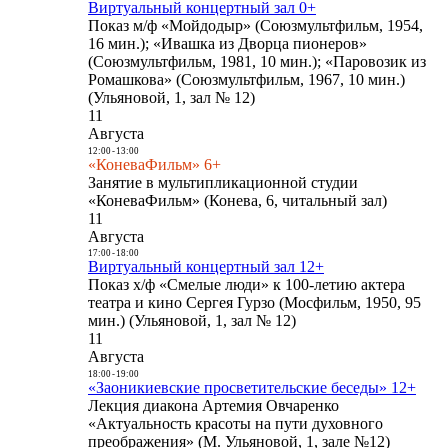
Виртуальный концертный зал 0+
Показ м/ф «Мойдодыр» (Союзмультфильм, 1954,
16 мин.); «Ивашка из Дворца пионеров»
(Союзмультфильм, 1981, 10 мин.); «Паровозик из
Ромашкова» (Союзмультфильм, 1967, 10 мин.)
(Ульяновой, 1, зал № 12)
11
Августа
12:00
-
13:00
«КоневаФильм» 6+
Занятие в мультипликационной студии
«КоневаФильм» (Конева, 6, читальный зал)
11
Августа
17:00
-
18:00
Виртуальный концертный зал 12+
Показ х/ф «Смелые люди» к 100-летию актера
театра и кино Сергея Гурзо (Мосфильм, 1950, 95
мин.) (Ульяновой, 1, зал № 12)
11
Августа
18:00
-
19:00
«Заоникиевские просветительские беседы» 12+
Лекция диакона Артемия Овчаренко
«Актуальность красоты на пути духовного
преображения» (М. Ульяновой, 1, зале №12)