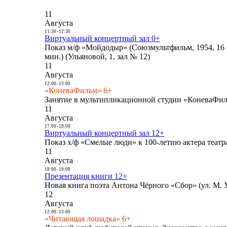
11
Августа
11:30
-
12:30
Виртуальный концертный зал 0+
Показ м/ф «Мойдодыр» (Союзмультфильм, 1954, 16 
мин.) (Ульяновой, 1, зал № 12)
11
Августа
12:00
-
13:00
«КоневаФильм» 6+
Занятие в мультипликационной студии «КоневаФиль
11
Августа
17:00
-
18:00
Виртуальный концертный зал 12+
Показ х/ф «Смелые люди» к 100-летию актера театра
11
Августа
18:00
-
19:00
Презентация книги 12+
Новая книга поэта Антона Чёрного «Сбор» (ул. М. У
12
Августа
12:00
-
13:00
«Читающая лошадка» 6+