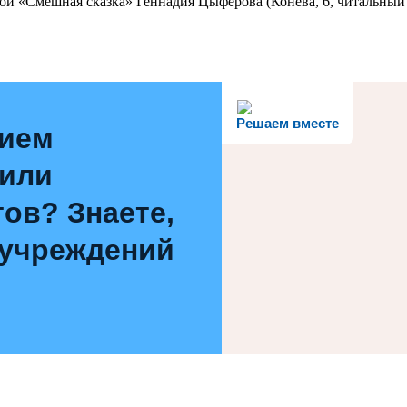
ой «Смешная сказка» Геннадия Цыферова (Конева, 6, читальный 
Решаем вместе
нием
 или
ов? Знаете,
 учреждений