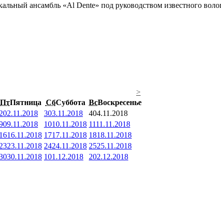
кальный ансамбль «Al Dente» под руководством известного воло
>
Пт
Пятница
Сб
Суббота
Вс
Воскресенье
2
02.11.2018
3
03.11.2018
4
04.11.2018
9
09.11.2018
10
10.11.2018
11
11.11.2018
16
16.11.2018
17
17.11.2018
18
18.11.2018
23
23.11.2018
24
24.11.2018
25
25.11.2018
30
30.11.2018
1
01.12.2018
2
02.12.2018