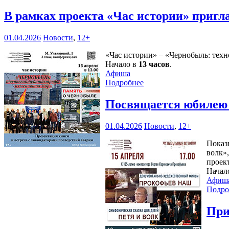
В рамках проекта «Час истории» приг
01.04.2026
Новости
,
12+
«Час истории» – «Чернобыль: техн
Начало в
13 часов
.
Афиша
Подробнее
Посвящается юбилею
01.04.2026
Новости
,
12+
Показ
волк»
проек
Начал
Афиш
Подро
При