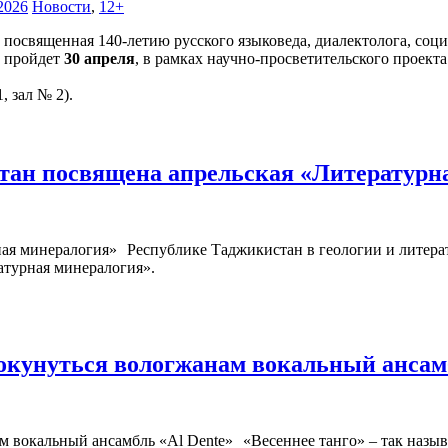
2026
Новости
,
12+
 посвященная 140-летию русского языковеда, диалектолога, со
, пройдет
30 апреля
, в рамках научно-просветительского проект
, зал № 2).
тан посвящена апрельская «Литературн
Республике Таджикистан в геологии и литерату
ратурная минералогия».
 окунуться вологжанам вокальный ансам
«Весеннее танго» – так назы