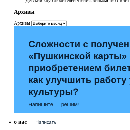
Детский клуб любителей чтения. Знакомство с книг
Архивы
Архивы
Сложности с получе
«Пушкинской карты»
приобретением билет
как улучшить работу
культуры?
Напишите — решим!
о нас
Написать