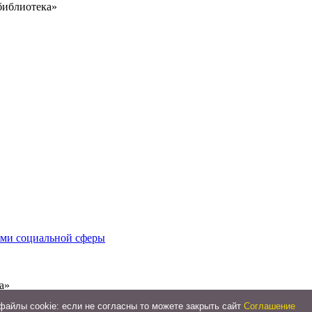
библиотека»
иями социальной сферы
а»
айлы cookie: если не согласны то можете закрыть сайт
Соглашение