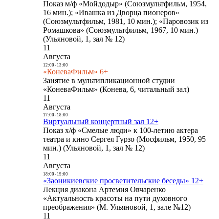
Показ м/ф «Мойдодыр» (Союзмультфильм, 1954,
16 мин.); «Ивашка из Дворца пионеров»
(Союзмультфильм, 1981, 10 мин.); «Паровозик из
Ромашкова» (Союзмультфильм, 1967, 10 мин.)
(Ульяновой, 1, зал № 12)
11
Августа
12:00
-
13:00
«КоневаФильм» 6+
Занятие в мультипликационной студии
«КоневаФильм» (Конева, 6, читальный зал)
11
Августа
17:00
-
18:00
Виртуальный концертный зал 12+
Показ х/ф «Смелые люди» к 100-летию актера
театра и кино Сергея Гурзо (Мосфильм, 1950, 95
мин.) (Ульяновой, 1, зал № 12)
11
Августа
18:00
-
19:00
«Заоникиевские просветительские беседы» 12+
Лекция диакона Артемия Овчаренко
«Актуальность красоты на пути духовного
преображения» (М. Ульяновой, 1, зале №12)
11