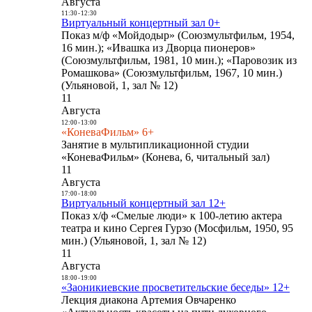
Августа
11:30
-
12:30
Виртуальный концертный зал 0+
Показ м/ф «Мойдодыр» (Союзмультфильм, 1954,
16 мин.); «Ивашка из Дворца пионеров»
(Союзмультфильм, 1981, 10 мин.); «Паровозик из
Ромашкова» (Союзмультфильм, 1967, 10 мин.)
(Ульяновой, 1, зал № 12)
11
Августа
12:00
-
13:00
«КоневаФильм» 6+
Занятие в мультипликационной студии
«КоневаФильм» (Конева, 6, читальный зал)
11
Августа
17:00
-
18:00
Виртуальный концертный зал 12+
Показ х/ф «Смелые люди» к 100-летию актера
театра и кино Сергея Гурзо (Мосфильм, 1950, 95
мин.) (Ульяновой, 1, зал № 12)
11
Августа
18:00
-
19:00
«Заоникиевские просветительские беседы» 12+
Лекция диакона Артемия Овчаренко